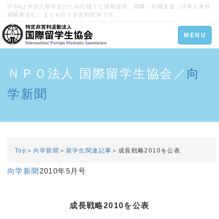
IFSAは外国人留学生のための様々な情報提供、就職・転職支援（日本人海外
経験者含む）までを行う非営利団体です。
Toggle
MENU
navigation
ＮＰＯ法人 国際留学生協会／
向
学新聞
Top
＞
向学新聞
＞
留学生関連記事
＞成長戦略2010を公表
向学新聞
2010年5月号
成長戦略2010を公表