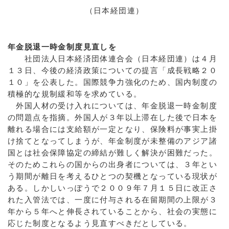
（日本経団連）
年金脱退一時金制度見直しを
社団法人日本経済団体連合会（日本経団連）は４月
１３日、今後の経済政策についての提言「成長戦略２０
１０」を公表した。国際競争力強化のため、国内制度の
積極的な規制緩和等を求めている。
外国人材の受け入れについては、年金脱退一時金制度
の問題点を指摘。外国人が３年以上滞在した後で日本を
離れる場合には支給額が一定となり、保険料が事実上掛
け捨てとなってしまうが、年金制度が未整備のアジア諸
国とは社会保障協定の締結が難しく解決が困難だった。
そのためこれらの国からの出身者については、３年とい
う期間が離日を考えるひとつの契機となっている現状が
ある。しかしいっぽうで２００９年７月１５日に改正さ
れた入管法では、一度に付与される在留期間の上限が３
年から５年へと伸長されていることから、社会の実態に
応じた制度となるよう見直すべきだとしている。