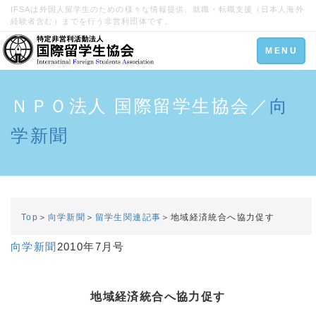
IFSAは外国人留学生のための様々な情報提供、就職・転職支援（日本人海外
経験者含む）までを行う非営利団体です。
Toggle
MENU
navigation
ＮＰＯ法人 国際留学生協会／
向
学新聞
Top
＞
向学新聞
＞
留学生関連記事
＞地域経済統合へ協力促す
向学新聞
2010年7月号
地域経済統合へ協力促す