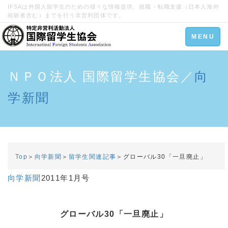
IFSAは外国人留学生のための様々な情報提供、就職・転職支援（日本人海外
経験者含む）までを行う非営利団体です。
Toggle
MENU
navigation
ＮＰＯ法人 国際留学生協会／
向
学新聞
Top
＞
向学新聞
＞
留学生関連記事
＞グローバル30「一旦廃止」
向学新聞
2011年1月号
グローバル30「一旦廃止」