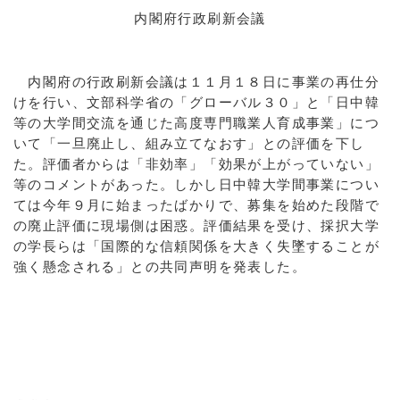
内閣府行政刷新会議
内閣府の行政刷新会議は１１月１８日に事業の再仕分
けを行い、文部科学省の「グローバル３０」と「日中韓
等の大学間交流を通じた高度専門職業人育成事業」につ
いて「一旦廃止し、組み立てなおす」との評価を下し
た。評価者からは「非効率」「効果が上がっていない」
等のコメントがあった。しかし日中韓大学間事業につい
ては今年９月に始まったばかりで、募集を始めた段階で
の廃止評価に現場側は困惑。評価結果を受け、採択大学
の学長らは「国際的な信頼関係を大きく失墜することが
強く懸念される」との共同声明を発表した。
a:11558 t:1 y:2