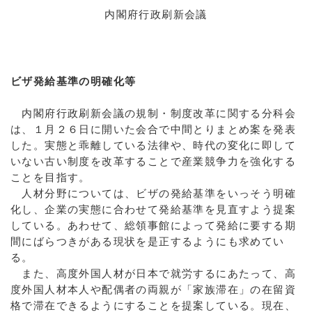
内閣府行政刷新会議
ビザ発給基準の明確化等
内閣府行政刷新会議の規制・制度改革に関する分科会
は、１月２６日に開いた会合で中間とりまとめ案を発表
した。実態と乖離している法律や、時代の変化に即して
いない古い制度を改革することで産業競争力を強化する
ことを目指す。
人材分野については、ビザの発給基準をいっそう明確
化し、企業の実態に合わせて発給基準を見直すよう提案
している。あわせて、総領事館によって発給に要する期
間にばらつきがある現状を是正するようにも求めてい
る。
また、高度外国人材が日本で就労するにあたって、高
度外国人材本人や配偶者の両親が「家族滞在」の在留資
格で滞在できるようにすることを提案している。現在、