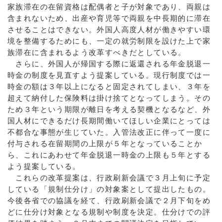
家族滞在の在留資格は配偶者と子が対象であり、両親は
含まれないため、出産や育児等で両親を中長期的に滞在
させることはできない。外国人高度人材が働きやすい環
境を整備するためにも、一定の就労制限を設けた上で家
族滞在に含まれるよう改革すべきだとしている。
さらに、外国人が帰国する際に返還される年金脱退一
時金の制度を見直すよう提案している。現行制度では一
時金の額は３年以上になると固定されてしまい、３年を
超えて納付した保険料は掛け捨てとなってしまう。その
ため３年という期限が離日を考える契機となるなど、外
国人材にできるだけ長期間働いてほしい企業にとっては
不都合な事態が生じていた。入管法改正に伴って一度に
付与される在留期間の上限が５年となっていることか
ら、これにあわせて年金脱退一時金の上限も５年とする
よう提案している。
これらの改革提案は、行政刷新会議で３月上旬に予定
している「規制仕分け」の対象案として提出したもの。
今後各省での協議を経て、行政刷新会議で２月下旬をめ
どに仕分け対象となる規制や制度を決定。仕分けでの評