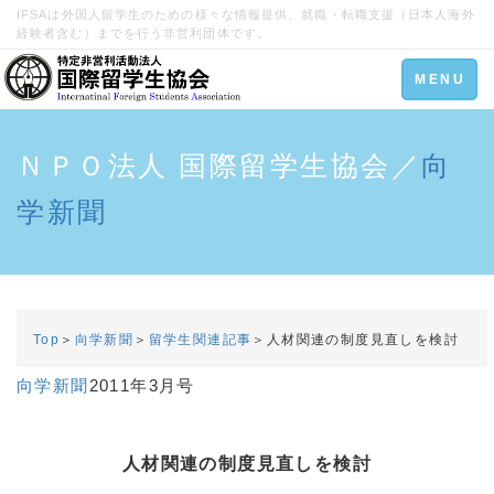
IFSAは外国人留学生のための様々な情報提供、就職・転職支援（日本人海外
経験者含む）までを行う非営利団体です。
Toggle
MENU
navigation
ＮＰＯ法人 国際留学生協会／
向
学新聞
Top
＞
向学新聞
＞
留学生関連記事
＞人材関連の制度見直しを検討
向学新聞
2011年3月号
人材関連の制度見直しを検討