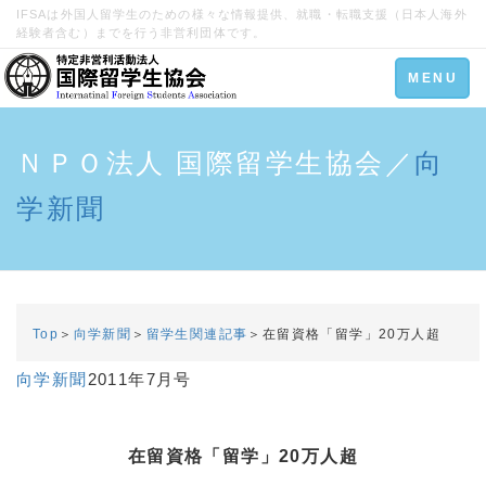
IFSAは外国人留学生のための様々な情報提供、就職・転職支援（日本人海外
経験者含む）までを行う非営利団体です。
Toggle
MENU
navigation
ＮＰＯ法人 国際留学生協会／
向
学新聞
Top
＞
向学新聞
＞
留学生関連記事
＞在留資格「留学」20万人超
向学新聞
2011年7月号
在留資格「留学」20万人超