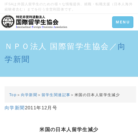
IFSAは外国人留学生のための様々な情報提供、就職・転職支援（日本人海外
経験者含む）までを行う非営利団体です。
Toggle
MENU
navigation
ＮＰＯ法人 国際留学生協会／
向
学新聞
Top
＞
向学新聞
＞
留学生関連記事
＞米国の日本人留学生減少
向学新聞
2011年12月号
米国の日本人留学生減少