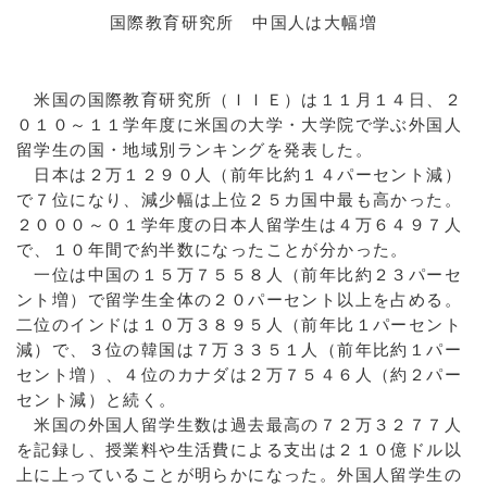
国際教育研究所 中国人は大幅増
米国の国際教育研究所（ＩＩＥ）は１１月１４日、２
０１０～１１学年度に米国の大学・大学院で学ぶ外国人
留学生の国・地域別ランキングを発表した。
日本は２万１２９０人（前年比約１４パーセント減）
で７位になり、減少幅は上位２５カ国中最も高かった。
２０００～０１学年度の日本人留学生は４万６４９７人
で、１０年間で約半数になったことが分かった。
一位は中国の１５万７５５８人（前年比約２３パーセ
ント増）で留学生全体の２０パーセント以上を占める。
二位のインドは１０万３８９５人（前年比１パーセント
減）で、３位の韓国は７万３３５１人（前年比約１パー
セント増）、４位のカナダは２万７５４６人（約２パー
セント減）と続く。
米国の外国人留学生数は過去最高の７２万３２７７人
を記録し、授業料や生活費による支出は２１０億ドル以
上に上っていることが明らかになった。外国人留学生の