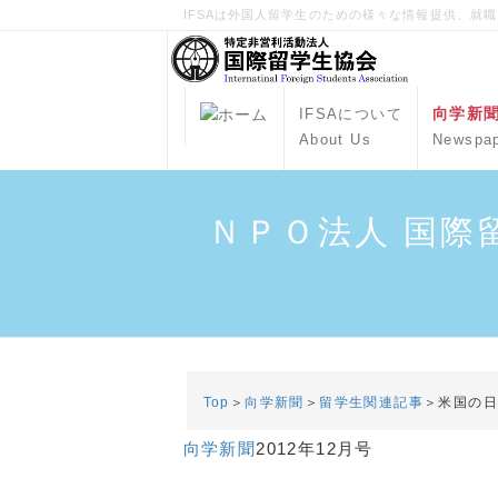
IFSAは外国人留学生のための様々な情報提供、就
向学新
IFSAについて
About Us
Newspa
ＮＰＯ法人 国際
Top
＞
向学新聞
＞
留学生関連記事
＞米国の
向学新聞
2012年12月号