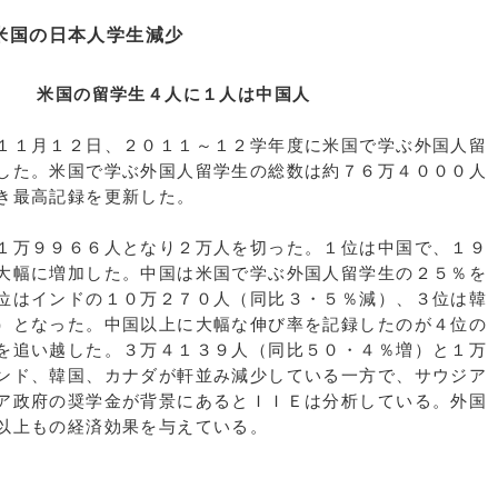
米国の日本人学生減少
人に１人は中国人
１１月１２日、２０１１～１２学年度に米国で学ぶ外国人留
した。米国で学ぶ外国人留学生の総数は約７６万４０００人
き最高記録を更新した。
１万９９６６人となり２万人を切った。１位は中国で、１９
大幅に増加した。中国は米国で学ぶ外国人留学生の２５％を
位はインドの１０万２７０人（同比３・５％減）、３位は韓
）となった。中国以上に大幅な伸び率を記録したのが４位の
を追い越した。３万４１３９人（同比５０・４％増）と１万
ンド、韓国、カナダが軒並み減少している一方で、サウジア
ア政府の奨学金が背景にあるとＩＩＥは分析している。外国
以上もの経済効果を与えている。