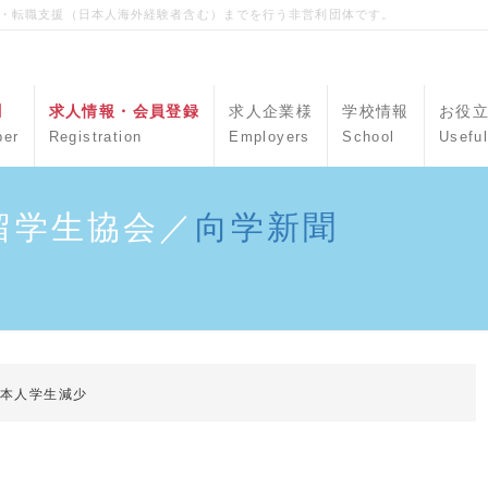
職・転職支援（日本人海外経験者含む）までを行う非営利団体です。
聞
求人情報・会員登録
求人企業様
学校情報
お役
per
Registration
Employers
School
Useful
留学生協会／
向学新聞
日本人学生減少