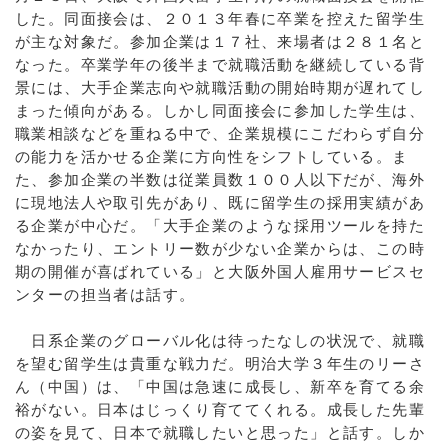
した。同面接会は、２０１３年春に卒業を控えた留学生
が主な対象だ。参加企業は１７社、来場者は２８１名と
なった。卒業学年の後半まで就職活動を継続している背
景には、大手企業志向や就職活動の開始時期が遅れてし
まった傾向がある。しかし同面接会に参加した学生は、
職業相談などを重ねる中で、企業規模にこだわらず自分
の能力を活かせる企業に方向性をシフトしている。ま
た、参加企業の半数は従業員数１００人以下だが、海外
に現地法人や取引先があり、既に留学生の採用実績があ
る企業が中心だ。「大手企業のような採用ツールを持た
なかったり、エントリー数が少ない企業からは、この時
期の開催が喜ばれている」と大阪外国人雇用サービスセ
ンターの担当者は話す。
日系企業のグローバル化は待ったなしの状況で、就職
を望む留学生は貴重な戦力だ。明治大学３年生のリーさ
ん（中国）は、「中国は急速に成長し、新卒を育てる余
裕がない。日本はじっくり育ててくれる。成長した先輩
の姿を見て、日本で就職したいと思った」と話す。しか