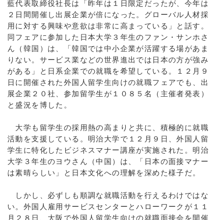
藍代表取締役社長は「昨年は１日限定だったが、今年は
２日間開催し出展企業が倍になった。グローバル人材採
用に対する興味や意欲は非常に高まっている」と話す。
同フェアに参加した日本大学３年生のファン・サンホさ
ん（韓国）は、「韓国では中小企業が活躍する場があま
りない。サービス業などの世界進出では日本の方が強み
がある」と日系企業での就職を希望している。１２月９
日に開催された外国人留学生向けの就職フェアでも、出
展企業２０社、参加留学生が１０８５名（主催者発表）
と盛況を博した。
大学も留学生の採用熱の高まりと共に、積極的に就職
活動を支援している。明治大学で１２月９日、外国人留
学生に特化したビジネスマナー講座が実施された。明治
大学３年生のヨウさん（中国）は、「日本の面接マナー
は素晴らしい」と日本文化への理解を深めた様子だ。
しかし、必ずしも順調な就職活動を行えるわけではな
い。外国人雇用サービスセンターとハローワークが１１
月２８日、大阪で外国人留学生向けの就職面接会を開催