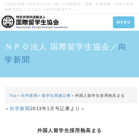
IFSAは外国人留学生のための様々な情報提供、就職・転職支援（日本人海外
経験者含む）までを行う非営利団体です。
Toggle
MENU
navigation
ＮＰＯ法人 国際留学生協会／
向
学新聞
Top
＞
向学新聞
＞
留学生関連記事
＞外国人留学生採用熱高まる
＜
向学新聞
2013年1月号記事より＞
外国人留学生採用熱高まる