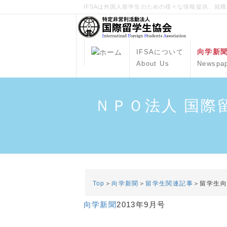
IFSAは外国人留学生のための様々な情報提供、就
向学新
IFSAについて
About Us
Newspa
ＮＰＯ法人 国際
Top
＞
向学新聞
＞
留学生関連記事
＞留学生
向学新聞
2013年9月号