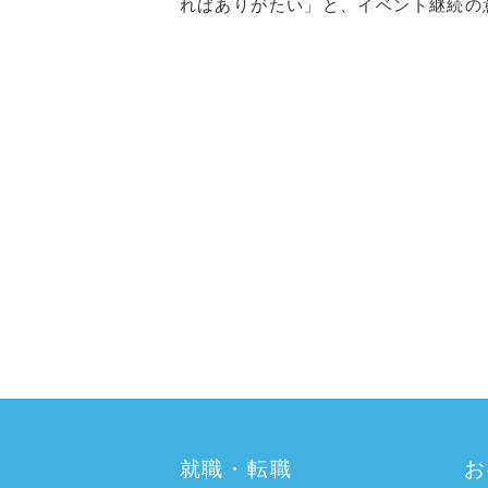
ればありがたい」と、イベント継続の
a:7833 t:1 y:0
就職・転職
お