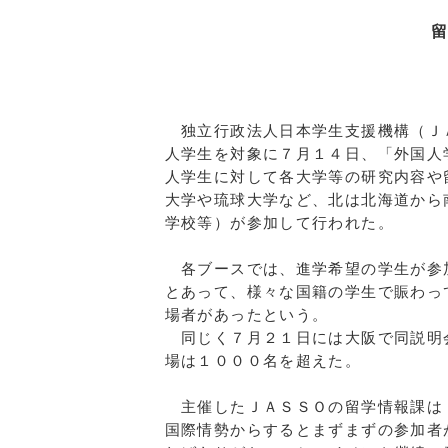
日本学生支援
独立行政法人日本学生支援機構（Ｊ
人学生を対象に７月１４日、「外国人
人学生に対して各大学等の研究内容や
大学や琉球大学など、北は北海道から
学校等）が参加して行われた。
各ブースでは、進学希望の学生が参
とあって、様々な国籍の学生で賑わっ
場者があったという。
同じく７月２１日には大阪で同説明
場は１０００名を超えた。
主催したＪＡＳＳＯの留学情報課は
国際情勢からするとまずまずの参加者