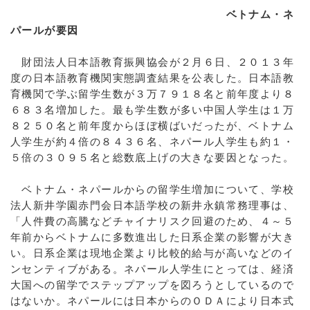
ベトナム・ネ
パールが要因
財団法人日本語教育振興協会が２月６日、２０１３年
度の日本語教育機関実態調査結果を公表した。日本語教
育機関で学ぶ留学生数が３万７９１８名と前年度より８
６８３名増加した。最も学生数が多い中国人学生は１万
８２５０名と前年度からほぼ横ばいだったが、ベトナム
人学生が約４倍の８４３６名、ネパール人学生も約１・
５倍の３０９５名と総数底上げの大きな要因となった。
ベトナム・ネパールからの留学生増加について、学校
法人新井学園赤門会日本語学校の新井永鎮常務理事は、
「人件費の高騰などチャイナリスク回避のため、４～５
年前からベトナムに多数進出した日系企業の影響が大き
い。日系企業は現地企業より比較的給与が高いなどのイ
ンセンティブがある。ネパール人学生にとっては、経済
大国への留学でステップアップを図ろうとしているので
はないか。ネパールには日本からのＯＤＡにより日本式