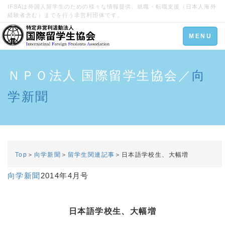
IFSAは外国人留学生のための様々な情報提供、就職・転職支援（日本人海外
経験者含む）までを行う非営利団体です。
Toggle
MENU
navigation
ＮＰＯ法人 国際留学生協会／
向
学新聞
Top
＞
向学新聞
＞
留学生関連記事
＞日本語学校生、大幅増
向学新聞
2014年4月号
日本語学校生、大幅増