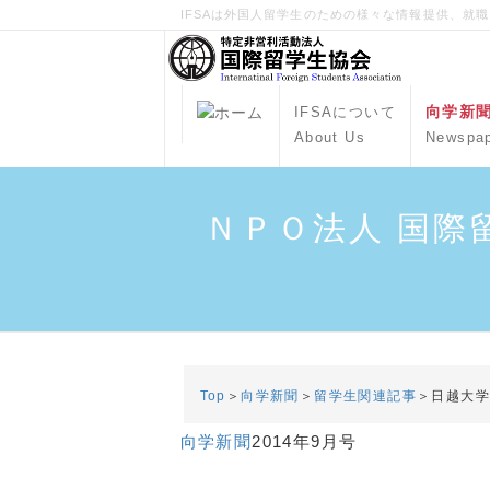
IFSAは外国人留学生のための様々な情報提供、就
向学新
IFSAについて
About Us
Newspa
ＮＰＯ法人 国際
Top
＞
向学新聞
＞
留学生関連記事
＞日越大
向学新聞
2014年9月号