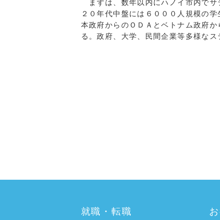
まずは、数年以内にハノイ市内でサ
２０年代中盤には６０００人規模の学
本政府からのＯＤＡとベトナム政府か
る。政府、大学、民間企業等多様なス
a:5711 t:1 y:0
就職・転職
お