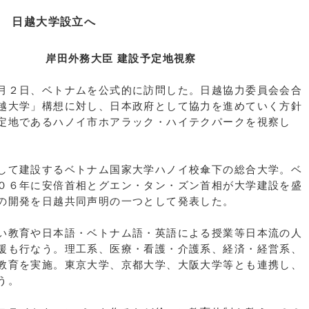
日越大学設立へ
 建設予定地視察
月２日、ベトナムを公式的に訪問した。日越協力委員会会合
越大学」構想に対し、日本政府として協力を進めていく方針
定地であるハノイ市ホアラック・ハイテクパークを視察し
して建設するベトナム国家大学ハノイ校傘下の総合大学。ベ
０６年に安倍首相とグエン・タン・ズン首相が大学建設を盛
の開発を日越共同声明の一つとして発表した。
い教育や日本語・ベトナム語・英語による授業等日本流の人
援も行なう。理工系、医療・看護・介護系、経済・経営系、
教育を実施。東京大学、京都大学、大阪大学等とも連携し、
う。