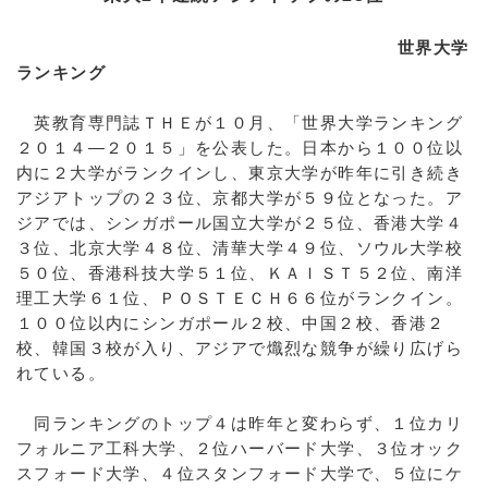
世界大学
ランキング
英教育専門誌ＴＨＥが１０月、「世界大学ランキング
２０１４―２０１５」を公表した。日本から１００位以
内に２大学がランクインし、東京大学が昨年に引き続き
アジアトップの２３位、京都大学が５９位となった。ア
ジアでは、シンガポール国立大学が２５位、香港大学４
３位、北京大学４８位、清華大学４９位、ソウル大学校
５０位、香港科技大学５１位、ＫＡＩＳＴ５２位、南洋
理工大学６１位、ＰＯＳＴＥＣＨ６６位がランクイン。
１００位以内にシンガポール２校、中国２校、香港２
校、韓国３校が入り、アジアで熾烈な競争が繰り広げら
れている。
同ランキングのトップ４は昨年と変わらず、１位カリ
フォルニア工科大学、２位ハーバード大学、３位オック
スフォード大学、４位スタンフォード大学で、５位にケ