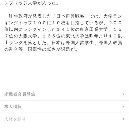
ンブリッジ大学が入った。
昨年政府が発表した「日本再興戦略」では、大学ラン
キングトップ１００に１０校を目指しているが、２００
位以内にランクインした１４１位の東京工業大学、１５
７位の大阪大学、１６５位の東北大学は昨年より１０以
上ランクを落とした。日本は外国人留学生、外国人教員
の割合等、国際性の低さが課題だ。
a:4827 t:1 y:0
求職者会員登録
求人情報
人材を探す