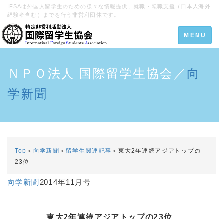
IFSAは外国人留学生のための様々な情報提供、就職・転職支援（日本人海外
経験者含む）までを行う非営利団体です。
Toggle
MENU
navigation
ＮＰＯ法人 国際留学生協会／
向
学新聞
Top
＞
向学新聞
＞
留学生関連記事
＞東大2年連続アジアトップの
23位
向学新聞
2014年11月号
東大2年連続アジアトップの23位