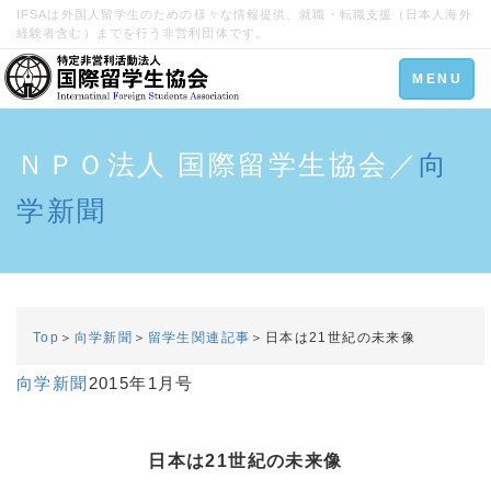
IFSAは外国人留学生のための様々な情報提供、就職・転職支援（日本人海外
経験者含む）までを行う非営利団体です。
Toggle
MENU
navigation
ＮＰＯ法人 国際留学生協会／
向
学新聞
Top
＞
向学新聞
＞
留学生関連記事
＞日本は21世紀の未来像
向学新聞
2015年1月号
日本は21世紀の未来像