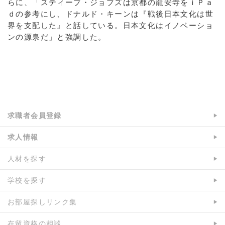
らに、「スティーブ・ジョブズは京都の龍安寺をｉＰａ
ｄの参考にし、ドナルド・キーンは『戦後日本文化は世
界を支配した』と話している。日本文化はイノベーショ
ンの源泉だ」と強調した。
a:4947 t:1 y:0
求職者会員登録
求人情報
人材を探す
学校を探す
お部屋探しリンク集
在留資格の相談