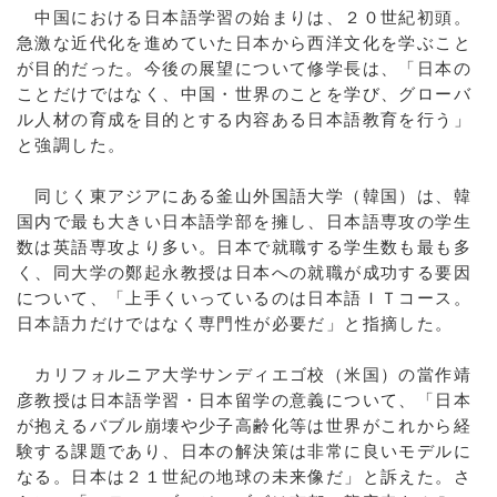
中国における日本語学習の始まりは、２０世紀初頭。
急激な近代化を進めていた日本から西洋文化を学ぶこと
が目的だった。今後の展望について修学長は、「日本の
ことだけではなく、中国・世界のことを学び、グローバ
ル人材の育成を目的とする内容ある日本語教育を行う」
と強調した。
同じく東アジアにある釜山外国語大学（韓国）は、韓
国内で最も大きい日本語学部を擁し、日本語専攻の学生
数は英語専攻より多い。日本で就職する学生数も最も多
く、同大学の鄭起永教授は日本への就職が成功する要因
について、「上手くいっているのは日本語ＩＴコース。
日本語力だけではなく専門性が必要だ」と指摘した。
カリフォルニア大学サンディエゴ校（米国）の當作靖
彦教授は日本語学習・日本留学の意義について、「日本
が抱えるバブル崩壊や少子高齢化等は世界がこれから経
験する課題であり、日本の解決策は非常に良いモデルに
なる。日本は２１世紀の地球の未来像だ」と訴えた。さ