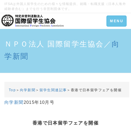
IFSAは外国人留学生のための様々な情報提供、就職・転職支援（日本人海外
経験者含む）までを行う非営利団体です。
Toggle
MENU
navigation
ＮＰＯ法人 国際留学生協会／
向
学新聞
Top
＞
向学新聞
＞
留学生関連記事
＞香港で日本留学フェアを開催
向学新聞
2015年10月号
香港で日本留学フェアを開催