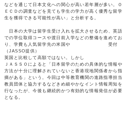
などを通じて日本文化への関心が高い若年層が多い。
Ｏ
ＥＣＤの調査などを見ても学生の学力が高く優秀な留学
生を獲得できる可能性が高い」と分析する。
日本の大学は留学生受け入れを拡大させるため、英語
での学位取得コースや渡日前入学などの整備を進めてお
り、学費も人気留学先の米国や
受付
（JASSO提供）
英国と比較して高額ではない。しかし
ＪＡＳＳＯによると「日本留学のための具体的な情報や
方法が十分に理解されていないと香港現地関係者から指
摘がある」という。今回は中等教育機関の進路指導担当
教員団体と協力するな
どきめ細やかなイント情報周知を
行なったが、今後も継続的かつ有効的な情報発信が必要
となる。
a:5565 t:1 y:0