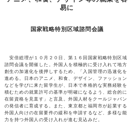
易に
国家戦略特別区域諮問会議
安倍総理が１０月２０日、第１６回国家戦略特別区域
諮問会議を開催した。外国人を積極的に受け
入れて地方
創生の加速化を後押しするため、「入国管理の迅速化を
進める。日本のアニメ、和食、デザイン、ファッション
などを学びに来た
留学生が、日本で本格的な実務経験を
積むための就業許可の基準が明確になるよう、総合的に
在留資格を見直す」と言及。外国人材をク
ールジャパン
の発信者に育成する。また、東京都と福岡市が起業する
外
国人向けの在留要件の緩和を申請するなど、多様な能
力を持つ外国人の受け入れが進む見込みだ。