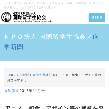
IFSAは外国人留学生のための様々な情報提供、就職・転職支援（日本人海外
経験者含む）までを行う非営利団体です。
Toggle
MENU
navigation
ＮＰＯ法人 国際留学生協会／
向
学新聞
Top
＞
向学新聞
＞
留学生関連記事
＞アニメ、和食、デザイン等の
就業を容易に
向学新聞
2015年11月号
アニメ、和食、デザイン等の就業を容