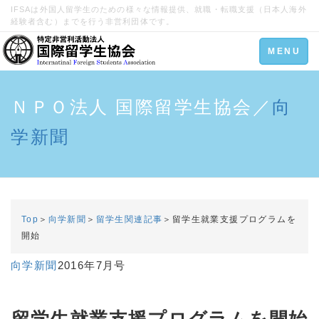
IFSAは外国人留学生のための様々な情報提供、就職・転職支援（日本人海外
経験者含む）までを行う非営利団体です。
Toggle
MENU
navigation
ＮＰＯ法人 国際留学生協会／
向
学新聞
Top
＞
向学新聞
＞
留学生関連記事
＞留学生就業支援プログラムを
開始
向学新聞
2016年7月号