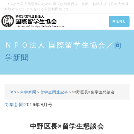
IFSAは外国人留学生のための様々な情報提供、就職・転職支援（日本人海外
経験者含む）までを行う非営利団体です。
Toggle
MENU
navigation
ＮＰＯ法人 国際留学生協会／
向
学新聞
Top
＞
向学新聞
＞
留学生関連記事
＞中野区長×留学生懇談会
向学新聞
2016年9月号
中野区長×留学生懇談会