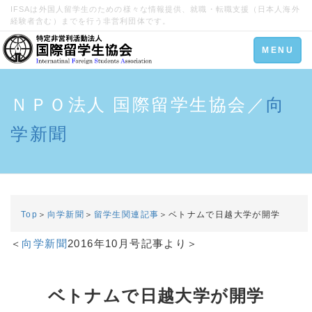
IFSAは外国人留学生のための様々な情報提供、就職・転職支援（日本人海外
経験者含む）までを行う非営利団体です。
Toggle
MENU
navigation
ＮＰＯ法人 国際留学生協会／
向
学新聞
Top
＞
向学新聞
＞
留学生関連記事
＞ベトナムで日越大学が開学
＜
向学新聞
2016年10月号記事より＞
ベトナムで日越大学が開学