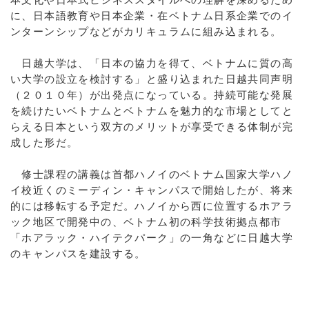
に、日本語教育や日本企業・在ベトナム日系企業でのイ
ンターンシップなどがカリキュラムに組み込まれる。
日越大学は、「日本の協力を得て、ベトナムに質の高
い大学の設立を検討する」と盛り込まれた日越共同声明
（２０１０年）が出発点になっている。持続可能な発展
を続けたいベトナムとベトナムを魅力的な市場としてと
らえる日本という双方のメリットが享受できる体制が完
成した形だ。
修士課程の講義は首都ハノイのベトナム国家大学ハノ
イ校近くのミーディン・キャンパスで開始したが、将来
的には移転する予定だ。ハノイから西に位置するホアラ
ック地区で開発中の、ベトナム初の科学技術拠点都市
「ホアラック・ハイテクパーク」の一角などに日越大学
のキャンパスを建設する。