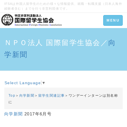
IFSAは外国人留学生のための様々な情報提供、就職・転職支援（日本人海外
経験者含む）までを行う非営利団体です。
Toggle
MENU
navigation
ＮＰＯ法人 国際留学生協会／
向
学新聞
Select Language
▼
Top
＞
向学新聞
＞
留学生関連記事
＞ワンデーインターンは別名称
に
向学新聞
2017年6月号