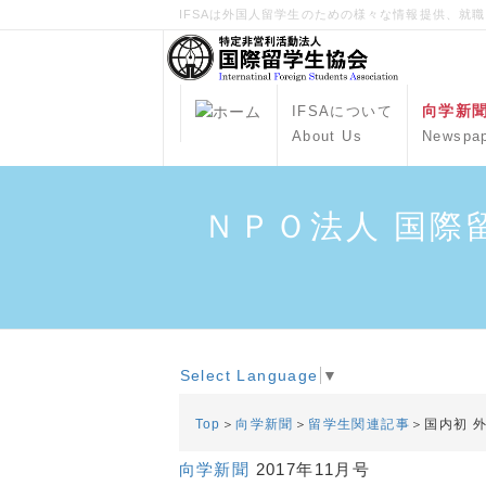
IFSAは外国人留学生のための様々な情報提供、就
向学新
IFSAについて
About Us
Newspa
ＮＰＯ法人 国際
Select Language
▼
Top
＞
向学新聞
＞
留学生関連記事
＞国内初 
向学新聞
2017年11月号