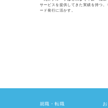
サービスを提供してきた実績を持つ。
ード発行に活かす。
a:6148 t:1 y:1
就職・転職
お