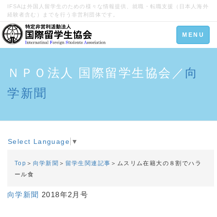
IFSAは外国人留学生のための様々な情報提供、就職・転職支援（日本人海外
経験者含む）までを行う非営利団体です。
Toggle
MENU
navigation
ＮＰＯ法人 国際留学生協会／
向
学新聞
Select Language
▼
Top
＞
向学新聞
＞
留学生関連記事
＞ムスリム在籍大の８割でハラ
ール食
向学新聞
2018年2月号