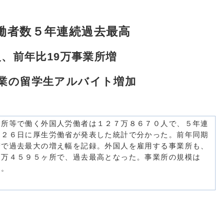
働者数５年連続過去最高
人、前年比19万事業所増
業の留学生アルバイト増加
所等で働く外国人労働者は１２７万８６７０人で、５年連
月２６日に厚生労働省が発表した統計で分かった。前年同期
増で過去最大の増え幅を記録。外国人を雇用する事業所も、
９万４５９５ヶ所で、過去最高となった。事業所の規模は
た。