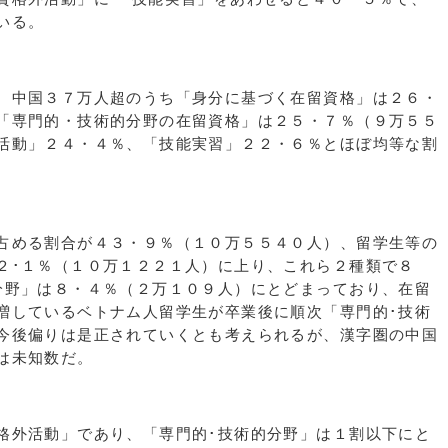
いる。
、中国３７万人超のうち「身分に基づく在留資格」は２６・
「専門的・技術的分野の在留資格」は２５・７％（９万５５
活動」２４・４％、「技能実習」２２・６％とほぼ均等な割
占める割合が４３・９％（１０万５５４０人）、留学生等の
２･１％（１０万１２２１人）に上り、これら２種類で８
分野」は８・４％（２万１０９人）にとどまっており、在留
増しているベトナム人留学生が卒業後に順次「専門的･技術
今後偏りは是正されていくとも考えられるが、漢字圏の中国
は未知数だ。
外活動」であり、「専門的･技術的分野」は１割以下にと