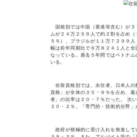
国籍別では中国（香港等含む）が３
ムが２４万２５９人で約２割を占め（
５％）、ブラジルが１１万７２９９人
幅は前年同期比で６万８２４１人と全
なっている。過去５年間ではベトナム
いる。
在留資格別では、永住者、日本人の
資格」が全体の３５・９％を占め、最
者」の比率は２０・７％だった。 次
２０・２％、「専門的・技術的分野」
政府が積極的に受け入れを推進して
３９・３％。また、アルバイト等の「