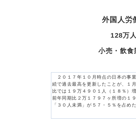
外国人労
128万
小売・飲食
２０１７年１０月時点の日本の事業
続で過去最高を更新したことが、１
比では１９万４９０１人（１８％）
前年同期比２万１７９７ヶ所増の１
「３０人未満」が５７・５％を占め