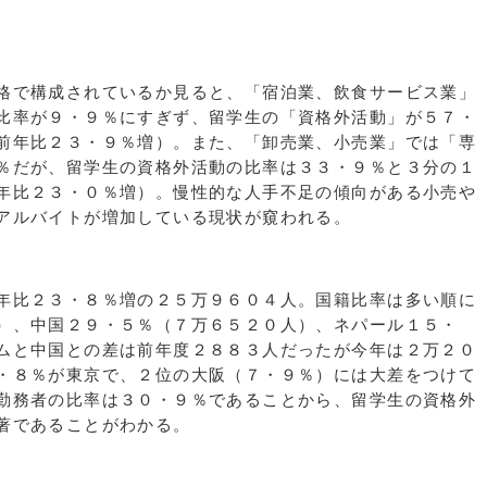
格で構成されているか見ると、「宿泊業、飲食サービス業」
比率が９・９％にすぎず、留学生の「資格外活動」が５７・
前年比２３・９％増）。また、「卸売業、小売業」では「専
％だが、留学生の資格外活動の比率は３３・９％と３分の１
年比２３・０％増）。慢性的な人手不足の傾向がある小売や
アルバイトが増加している現状が窺われる。
年比２３・８％増の２５万９６０４人。国籍比率は多い順に
）、中国２９・５％（７万６５２０人）、ネパール１５・
ムと中国との差は前年度２８８３人だったが今年は２万２０
・８％が東京で、２位の大阪（７・９％）には大差をつけて
勤務者の比率は３０・９％であることから、留学生の資格外
著であることがわかる。