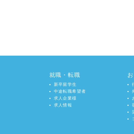
a:10245 t:2 y:2
就職・転職
お
新卒留学生
中途転職希望者
求人企業様
求人情報