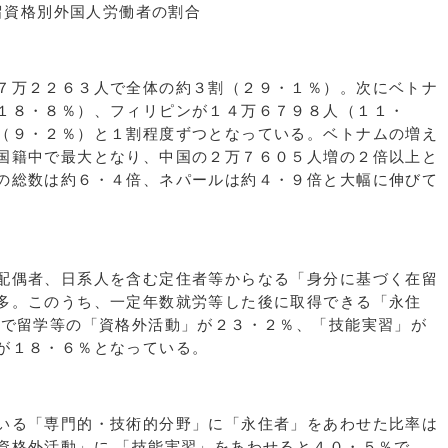
７万２２６３人で全体の約３割（２９・１％）。次にベトナ
１８・８％）、フィリピンが１４万６７９８人（１１・
（９・２％）と１割程度ずつとなっている。ベトナムの増え
国籍中で最大となり、中国の２万７６０５人増の２倍以上と
の総数は約６・４倍、ネパールは約４・９倍と大幅に伸びて
配偶者、日系人を含む定住者等からなる「身分に基づく在留
多。このうち、一定年数就労等した後に取得できる「永住
いで留学等の「資格外活動」が２３・２％、「技能実習」が
が１８・６％となっている。
いる「専門的・技術的分野」に「永住者」をあわせた比率は
資格外活動」に 「技能実習」をあわせると４０・５％で、