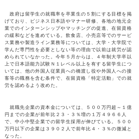
政府は留学生の就職率を卒業生の５割にする目標を掲
げており、ビジネス日本語やマナー研修、各地の地元企
業でのインターンシップやマッチングの促進、在留資格
の緩和などを進めている。飲食店、小売店等でのサービ
ス業務や製造ライン業務等については、大学・大学院で
学んだ専門性を必要としない等の理由で以前は就労が認
められていなかった。今年５月からは、４年制大学卒以
上で日本語能力試験Ｎ１レベル以上を有する留学生につ
いては、他の外国人従業員への橋渡し役や外国人への接
客等の職務を含む条件で、在留資格「特定活動」での就
労を認めるよう改めた。
就職先企業の資本金については、５００万円超～１億
円までの企業が前年比２３・３％増の１万４９６６人
で、中小中堅企業での留学生採用が伸びている。５００
万円以下の企業は３９０２人で前年比４・３％の微減と
なった。