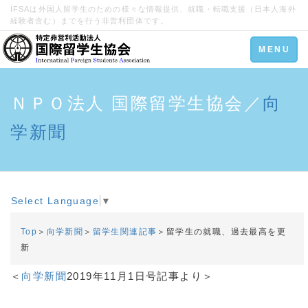
IFSAは外国人留学生のための様々な情報提供、就職・転職支援（日本人海外
経験者含む）までを行う非営利団体です。
Toggle
MENU
navigation
ＮＰＯ法人 国際留学生協会／
向
学新聞
Select Language
▼
Top
＞
向学新聞
＞
留学生関連記事
＞留学生の就職、過去最高を更
新
＜
向学新聞
2019年11月1日号記事より＞