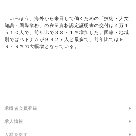
いっぽう、海外から来日して働くための「技術・人文
知識・国際業務」の在留資格認定証明書の交付は４万１
５１０人で、前年比で３８・１％増加した。国籍・地域
別ではベトナムが９９２７人と最多で、前年比では９
９・９％の大幅増となっている。
a:8415 t:2 y:1
求職者会員登録
求人情報
人材を探す