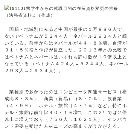
国籍・地域別にみると中国が最多の１万８８６人で、
次いでベトナムが５２４４人、ネパール２９３４人と続
いている。前年からはネパールが４４・８％増、台湾が
３１・５％増と伸びが目立った。２０１３年との比較で
はベトナムとネパールはいずれも許可数が１０倍以上と
なっている （ベトナム４２４人→５２４４人、ネパール
２９３人→２９３４人）。
業種別で多かったのはコンピュータ関連サービス（構
成比８・３％）、商業（貿易）（８・２％）、飲食業
（４・９％）、ホテル・旅館（４・７％）など。特にホ
テル・旅館は前年比４０・１％増で、この２年では２倍
以上に増えており（７５６人→１６２１人）、インバウ
ンド需要を受けた人材ニーズの高まりがうかがえる。