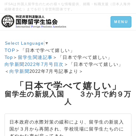
IFSAは外国人留学生のための様々な情報提供、就職・転職支援（日本人海外
経験者含む）までを行う非営利団体です。
Toggle
MENU
navigation
Select Language
▼
TOP
＞「日本で学べて嬉しい」
Top
＞
留学生関連記事
＞「日本で学べて嬉しい」
向学新聞2022年7月号目次
＞「日本で学べて嬉しい」
＜
向学新聞
2022年7月号記事より＞
「日本で学べて嬉しい」
留学生の新規入国 ３か月で約９万
人
日本政府の水際対策の緩和により、留学生の新規入
国が３月から再開され、学校現場に留学生たちのに
ぎやかな声が戻ってきた。