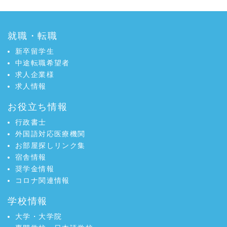
k
で
で
シ
シ
ェ
就職・転職
ェ
ア
ア
新卒留学生
中途転職希望者
求人企業様
求人情報
お役立ち情報
行政書士
外国語対応医療機関
お部屋探しリンク集
宿舎情報
奨学金情報
コロナ関連情報
学校情報
大学・大学院