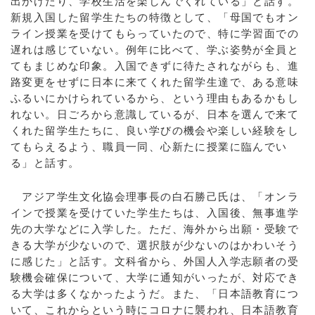
出かけたり、学校生活を楽しんでくれている」と話す。
新規入国した留学生たちの特徴として、「母国でもオン
ライン授業を受けてもらっていたので、特に学習面での
遅れは感じていない。例年に比べて、学ぶ姿勢が全員と
てもまじめな印象。入国できずに待たされながらも、進
路変更をせずに日本に来てくれた留学生達で、ある意味
ふるいにかけられているから、という理由もあるかもし
れない。日ごろから意識しているが、日本を選んで来て
くれた留学生たちに、良い学びの機会や楽しい経験をし
てもらえるよう、職員一同、心新たに授業に臨んでい
る」と話す。
アジア学生文化協会理事長の白石勝己氏は、「オンラ
インで授業を受けていた学生たちは、入国後、無事進学
先の大学などに入学した。ただ、海外から出願・受験で
きる大学が少ないので、選択肢が少ないのはかわいそう
に感じた」と話す。文科省から、外国人入学志願者の受
験機会確保について、大学に通知がいったが、対応でき
る大学は多くなかったようだ。また、「日本語教育につ
いて、これからという時にコロナに襲われ、日本語教育