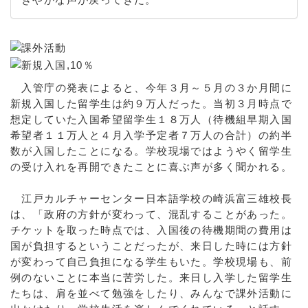
入管庁の発表によると、今年３月～５月の３か月間に
新規入国した留学生は約９万人だった。当初３月時点で
想定していた入国希望留学生１８万人（待機組早期入国
希望者１１万人と４月入学予定者７万人の合計）の約半
数が入国したことになる。学校現場ではようやく留学生
の受け入れを再開できたことに喜ぶ声が多く聞かれる。
江戸カルチャーセンター日本語学校の崎浜富三雄校長
は、「政府の方針が変わって、混乱することがあった。
チケットを取った時点では、入国後の待機期間の費用は
国が負担するということだったが、来日した時には方針
が変わって自己負担になる学生もいた。学校現場も、前
例のないことに本当に苦労した。来日し入学した留学生
たちは、肩を並べて勉強をしたり、みんなで課外活動に