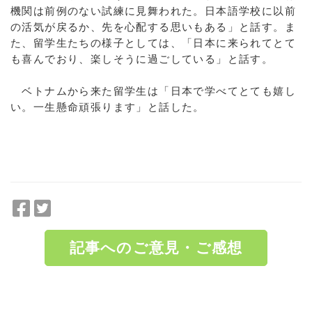
機関は前例のない試練に見舞われた。日本語学校に以前
の活気が戻るか、先を心配する思いもある」と話す。ま
た、留学生たちの様子としては、「日本に来られてとて
も喜んでおり、楽しそうに過ごしている」と話す。
ベトナムから来た留学生は「日本で学べてとても嬉し
い。一生懸命頑張ります」と話した。
F
T
a
w
c
i
記事へのご意見・ご感想
e
t
b
t
o
e
a:5812 t:3 y:5
o
r