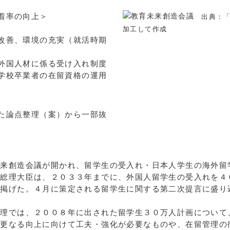
着率の向上＞
出典：
加工して作成
改善、環境の充実（就活時期
外国人材に係る受け入れ制度
学校卒業者の在留資格の運用
た論点整理（案）から一部抜
未来創造会議が開かれ、留学生の受入れ・日本人学生の海外留
閣総理大臣は、２０３３年までに、外国人留学生の受入れを４
を掲げた。４月に策定される留学生に関する第二次提言に盛り
整理では、２００８年に出された留学生３０万人計画について
、更なる向上に向けて工夫・強化が必要なものや、在留管理の