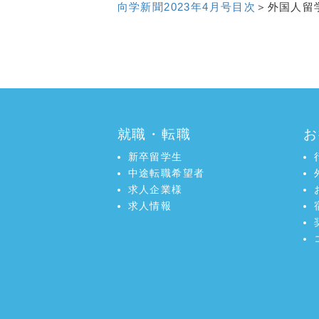
向学新聞2023年4月号目次
＞外国人留
a:4772 t:1 y:2
就職・転職
お
新卒留学生
中途転職希望者
求人企業様
求人情報