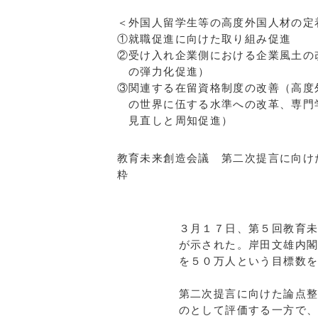
＜外国人留学生等の高度外国人材の定
①就職促進に向けた取り組み促進
②受け入れ企業側における企業風土の
の弾力化促進）
③関連する在留資格制度の改善（高度
の世界に伍する水準への改革、専門
見直しと周知促進）
教育未来創造会議 第二次提言に向け
粋
３月１７日、第５回教育
が示された。岸田文雄内
を５０万人という目標数
第二次提言に向けた論点
のとして評価する一方で