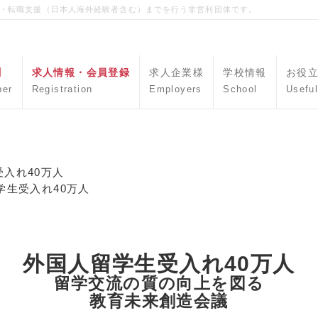
職・転職支援（日本人海外経験者含む）までを行う非営利団体です。
聞
求人情報・会員登録
求人企業様
学校情報
お役
per
Registration
Employers
School
Useful
入れ40万人
学生受入れ40万人
外国人留学生受入れ40万人
留学交流の質の向上を図る
教育未来創造会議