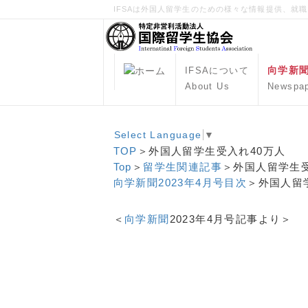
IFSAは外国人留学生のための様々な情報提供、就
向学新
IFSAについて
About Us
Newspa
Select Language
▼
TOP
＞外国人留学生受入れ40万人
Top
＞
留学生関連記事
＞外国人留学生受
向学新聞2023年4月号目次
＞外国人留
＜
向学新聞
2023年4月号記事より＞