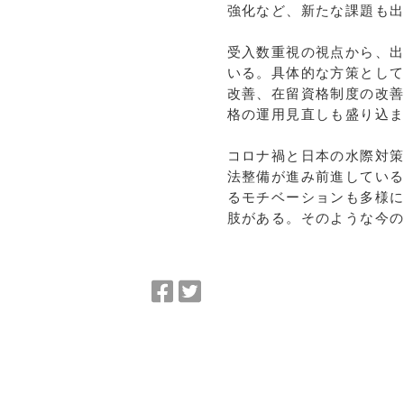
強化など、新たな課題も
受入数重視の視点から、
いる。具体的な方策とし
改善、在留資格制度の改
格の運用見直しも盛り込
コロナ禍と日本の水際対
法整備が進み前進してい
るモチベーションも多様
肢がある。そのような今
Facebook
Twitter
で
で
シ
シ
ェ
ェ
ア
ア