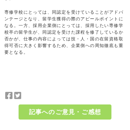
専修学校にとっては、同認定を受けていることがアドバ
ンテージとなり、留学生獲得の際のアピールポイントに
なる。一方、採用企業側にとっては、採用したい専修学
校卒の留学生が、同認定を受けた課程を修了しているか
否かが、仕事の内容によっては技・人・国の在留資格取
得可否に大きく影響するため、企業側への周知徹底も重
要となる。
F
T
a
w
c
i
記事へのご意見・ご感想
e
t
b
t
o
e