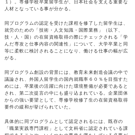
１）。専修学校卒業留学生が、日本社会を支える重要な
人材となっている事が分かる。
同プログラムの認定を受けた課程を修了した留学生は、
就労のための「技術・人文知識・国際業務」（以下、
技・人・国）の在留資格取得の際にチェックされる「学
んだ専攻と仕事内容の関連性」について、大学卒業と同
等に柔軟に検討されることになり、働ける仕事の幅が広
がる。
同プログラム創設の背景には、教育未来創造会議の中で
議論され、外国人留学生の国内就職率６０％を目指すた
めには、卒業後の活躍に向けた環境整備が必要であると
され、第二次提言の中にも盛り込まれている。企業団体
からの強い要望として、専修学校修了生の在留資格取得
要件の緩和が挙げられていた。
具体的に同プログラムとして認定されるには、既存の
「職業実践専門課程」として文科省に認定されている課