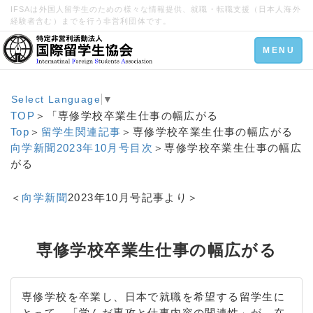
IFSAは外国人留学生のための様々な情報提供、就職・転職支援（日本人海外
経験者含む）までを行う非営利団体です。
Toggle
MENU
navigation
Select Language
▼
TOP
＞「専修学校卒業生仕事の幅広がる
Top
＞
留学生関連記事
＞専修学校卒業生仕事の幅広がる
向学新聞2023年10月号目次
＞専修学校卒業生仕事の幅広
がる
＜
向学新聞
2023年10月号記事より＞
専修学校卒業生仕事の幅広がる
専修学校を卒業し、日本で就職を希望する留学生に
とって、「学んだ専攻と仕事内容の関連性」が、在