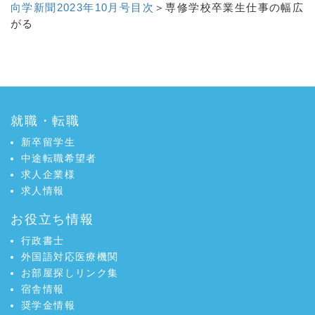
向学新聞2023年10月号目次
＞専修学校卒業生仕事の幅広
o
r
がる
k
で
で
シ
a:2283 t:1 y:0
シ
ェ
ェ
ア
ア
就職・転職
新卒留学生
中途転職希望者
求人企業様
求人情報
お役立ち情報
行政書士
外国語対応医療機関
お部屋探しリンク集
宿舎情報
奨学金情報