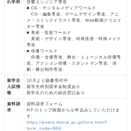
れ学科
音響エンジニア専攻
■ CG・デジタルメディアワールド
CG・編集専攻、ゲームデザイン専攻、アニ
メ・コミックイラスト専攻、Web動画クリエイ
ター専攻
■ 美術・造形ワールド
美術・デザイン専攻、特殊造形・特殊メイク
専攻
■ 俳優ワールド
俳優・女優専攻、舞台・ミュージカル俳優専
攻、アクション俳優・スタントマン専攻、演
劇・舞台制作専攻
留学生
10月より願書受付中
入試情
留学生特別奨学金制度あり
報
留学生のための総合窓口あり
資料請
資料請求フォーム
求
HＰのトップ画面からも申込みしていただけま
す。
https://event.movie.ac.jp/form.html?
form_code=564