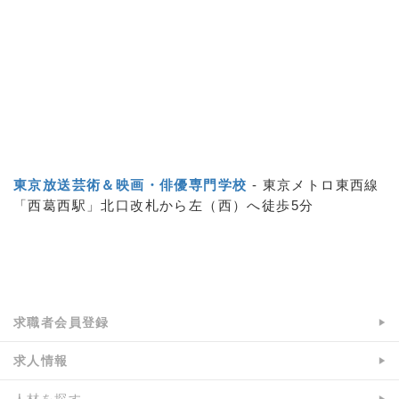
東京放送芸術＆映画・俳優専門学校
- 東京メトロ東西線
「西葛西駅」北口改札から左（西）へ徒歩5分
a:7291 t:4 y:4
求職者会員登録
求人情報
人材を探す