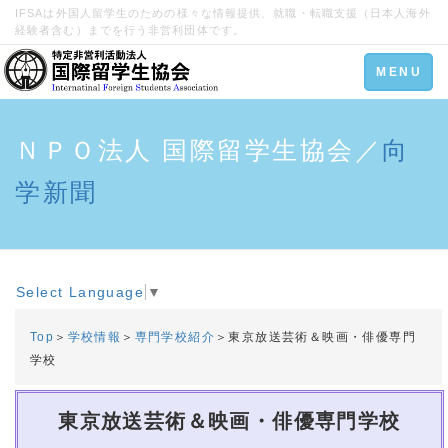
IFSAは外国人留学生のための様々な情報提供、就職・転職支援（日本人海外
経験者含む）までを行う非営利団体です。
Toggle
MENU
navigation
ＮＰＯ法人 国際留学生協会／
向
学新聞
Select Language
▼
Top
＞
学校情報
＞
専門学校紹介
＞東京放送芸術＆映画・俳優専門
学校
東京放送芸術＆映画・俳優専門学校