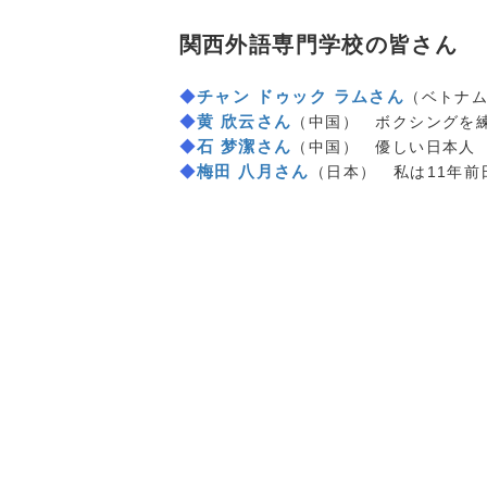
関西外語専門学校の皆さん
◆
チャン ドゥック ラムさん
（ベトナ
◆
黄 欣云さん
（中国） ボクシングを
◆
石 梦潔さん
（中国） 優しい日本人
◆
梅田 八月さん
（日本） 私は11年前
a:2947 t:1 y:1