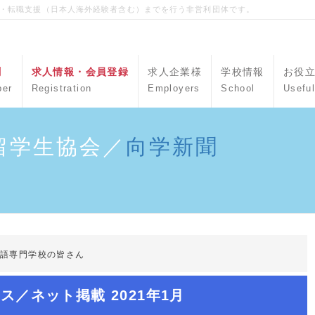
職・転職支援（日本人海外経験者含む）までを行う非営利団体です。
聞
求人情報・会員登録
求人企業様
学校情報
お役
per
Registration
Employers
School
Useful
留学生協会／
向学新聞
外語専門学校の皆さん
ス／ネット掲載 2021年1月