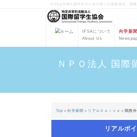
IFSAは外国人留学生のための様々な情報提供、就
向学新
IFSAについて
About Us
Newspa
ＮＰＯ法人 国際
Top
＞
向学新聞
＞
リアルＶｏｉｃｅ
＞関西
リアルボイ