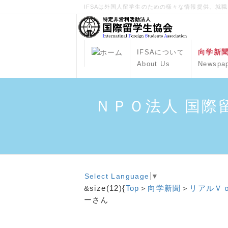
IFSAは外国人留学生のための様々な情報提供、就
向学新
IFSAについて
About Us
Newspa
ＮＰＯ法人 国際
Select Language
▼
&size(12){
Top
＞
向学新聞
＞
リアルＶ
ーさん