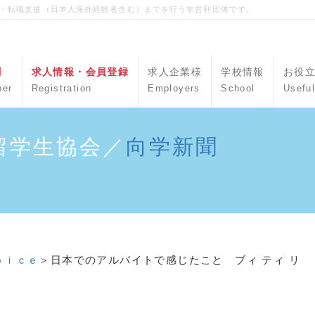
職・転職支援（日本人海外経験者含む）までを行う非営利団体です。
聞
求人情報・会員登録
求人企業様
学校情報
お役
per
Registration
Employers
School
Useful
留学生協会／
向学新聞
ｏｉｃｅ
＞日本でのアルバイトで感じたこと ブィ ティ リ