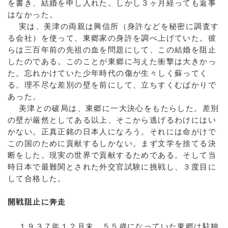
を書き、結婚を申し入れた。しかし３ヶ月経っても返事
はなかった。
実は、美津の両親は興信所（身許などを秘密に調査す
る会社）を使って、東郷家の身許を調べ上げていた。彼
らは三百年前の先祖の血を問題にして、この結婚を阻止
したのである。このことが東郷に与えた衝撃は大きかっ
た。忘れかけていた少年時代の傷が生々しく蘇ってく
る。理不尽な差別の壁を前にして、立ちすくむばかりで
あった。
美津との破局は、東郷に一大決心をもたらした。差別
の壁が厳然としてある以上、そこから逃げるわけにはい
かない。正真正銘の日本人になろう。それには命がけで
この国のために貢献するしかない。まず文学を捨てる決
断をした。現実の世界で貢献するためである。そして当
時日本で最難関とされた外交官試験に挑戦し、３度目に
して合格した。
開戦阻止に奔走
１９３７年１２月末、５５歳になっていた東郷は駐独