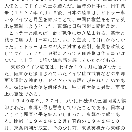
大使としてドイツの土を踏んだ。当時の日本は、日中戦
争（１９３７年７月）直後。日本の陸軍は、ヒトラー率
いるドイツと同盟を結ぶことで、中国に権益を有する英
米を牽制しようとした。東郷は日独同盟に断固反対、
「ヒトラーと組めば、必ず戦争に巻き込まれる。英米と
戦って勝つ力は日本にはない」と主張してはばからなか
った。ヒトラーはユダヤ人に対する差別、偏見を政策と
して実行していた。東郷にとって人種差別は他人事では
ない。ヒトラーに強い嫌悪感を感じていたのである。
東郷のドイツ駐在は、わずか１０ヶ月に過ぎなかっ
た。陸軍から派遣されていたドイツ駐在武官などの東郷
更迭運動が強まり、ドイツからも煙たがられたためであ
る。彼は駐独大使を解任され、駐ソ連大使に異動。事実
上の更迭である。
１９４０年９月２７日、ついに日独伊の三国同盟が調
印された。東郷が最も懸念していたことである。日本は
とうとう悪魔と手を結んでしまった。東郷の実感であ
る。開戦（１９４１年１２月）直前の１９４１年１０
月、東条内閣が成立。その少し前、東条英機から東郷の