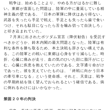
戦争は、始めることより、やめる方がはるかに難し
い。東郷が直面した問題は、陸軍の中に蔓延している精
神主義の壁である。「日本の軍隊に降伏はあり得ない。
武器を失ったら手足で戦え、手足とも失ったら歯で食い
つけ、それも駄目になったら舌を噛み切って自決しろ」
と叩き込まれていた。
７月末に出されたポツダム宣言（降伏勧告）を受託す
べきかどうか、鈴木内閣の最大問題となった。陸軍は有
利な条件を勝ち取るため、本土決戦も辞さない構えであ
る。この陸軍との戦いに東郷は心身をすり減らした。時
折、心臓に痛みが走り、血の気のひいた顔に脂汗がにじ
む。心臓に疾患を抱えていたのである。文字通り命がけ
であった。彼を支えていたものは、「終戦に向かう日本
の牽引車になる」という使命感。それと、天皇は、戦争
の早期終結を強く望んでおられるという確信である。病
に倒れるわけにはいかなかった。
禁固２０年の判決