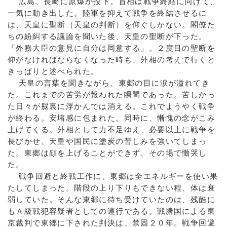
広島、長崎に原爆が投下。首相は戦争終結に向けて、
一気に動き出した。陸軍を抑えて戦争を終結させるに
は、天皇に聖断（天皇の判断）を仰ぐしかない。閣僚た
ちの紛糾する議論を聞いた後、天皇の聖断が下った。
「外務大臣の意見に自分は同意する」。２度目の聖断を
仰がなければならなくなった時も、外相の考えで行くと
きっぱりと述べられた。
天皇の言葉を聞きながら、東郷の目に涙が溢れてき
た。これまでの苦労が報われた瞬間であった。苦しかっ
た日々が脳裏に浮かんでは消える。これでようやく戦争
が終わる。安堵感に包まれた。同時に、慚愧の念がこみ
上げてくる。外相として力不足ゆえ、必要以上に戦争を
長びかせ、天皇や国民に塗炭の苦しみを強いてしまっ
た。東郷は顔を上げることができず、その場で慟哭し
た。
戦争回避と終戦工作に、東郷は全エネルギーを使い果
たしてしまった。階段の上り下りもできない程、体は衰
弱していた。そんな東郷に待ち受けていたのは、残酷に
もＡ級戦犯容疑者としての連行である。戦勝国による東
京裁判で東郷に下された判決は、禁固２０年。戦争回避