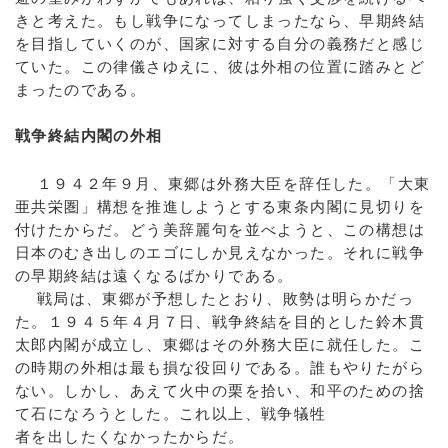
きと考えた。もし戦争になってしまったなら、早期終結
を目指していくのが、国家に対する自分の義務だと感じ
ていた。この律儀さゆえに、彼は外相の位置に踏みとど
まったのである。
戦争終結内閣の外相
１９４２年９月、東郷は外務大臣を辞任した。「大東
亜共栄圏」構想を推進しようとする東条内閣に見切りを
付けたからだ。どう美辞麗句を並べようと、この構想は
日本のむき出しのエゴにしか見えなかった。それに戦争
の早期終結は遠くなるばかりである。
戦局は、東郷が予想したとおり、敗勢は明らかだっ
た。１９４５年４月７日、戦争終結を目的とした鈴木貫
太郎内閣が成立し、東郷はその外務大臣に就任した。こ
の時期の外相は最も損な役回りである。誰もやりたがら
ない。しかし、あえて火中の栗を拾い、和平のための捨
て石になろうとした。これ以上、戦争犠牲
者を出したくなかったからだ。