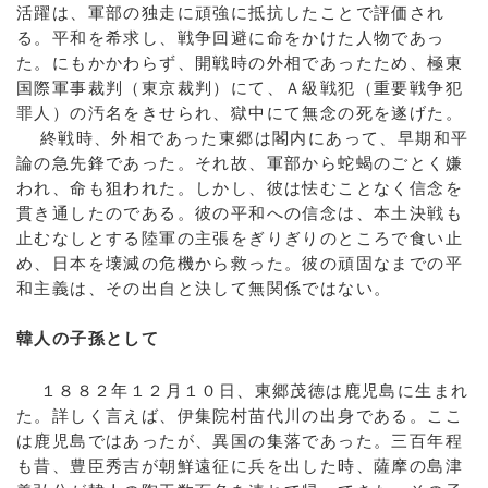
活躍は、軍部の独走に頑強に抵抗したことで評価され
る。平和を希求し、戦争回避に命をかけた人物であっ
た。にもかかわらず、開戦時の外相であったため、極東
国際軍事裁判（東京裁判）にて、Ａ級戦犯（重要戦争犯
罪人）の汚名をきせられ、獄中にて無念の死を遂げた。
終戦時、外相であった東郷は閣内にあって、早期和平
論の急先鋒であった。それ故、軍部から蛇蝎のごとく嫌
われ、命も狙われた。しかし、彼は怯むことなく信念を
貫き通したのである。彼の平和への信念は、本土決戦も
止むなしとする陸軍の主張をぎりぎりのところで食い止
め、日本を壊滅の危機から救った。彼の頑固なまでの平
和主義は、その出自と決して無関係ではない。
韓人の子孫として
１８８２年１２月１０日、東郷茂徳は鹿児島に生まれ
た。詳しく言えば、伊集院村苗代川の出身である。ここ
は鹿児島ではあったが、異国の集落であった。三百年程
も昔、豊臣秀吉が朝鮮遠征に兵を出した時、薩摩の島津