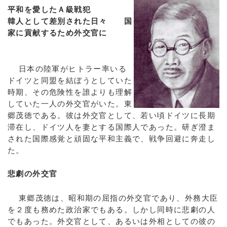
平和を愛したＡ級戦犯
韓人として差別された日々 国
家に貢献するため外交官に
日本の陸軍がヒトラー率いる
ドイツと同盟を結ぼうとしていた
時期、その危険性を誰よりも理解
していた一人の外交官がいた。東
郷茂徳である。彼は外交官として、若い頃ドイツに長期
滞在し、ドイツ人を妻とする国際人であった。研ぎ澄ま
された国際感覚と頑固な平和主義で、戦争回避に奔走し
た。
悲劇の外交官
東郷茂徳は、昭和期の屈指の外交官であり、外務大臣
を２度も務めた政治家でもある。しかし同時に悲劇の人
でもあった。外交官として、あるいは外相としての彼の