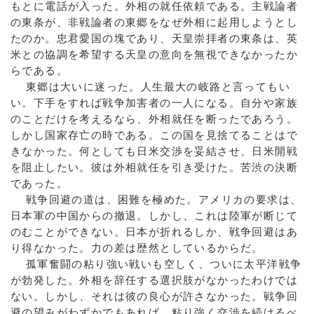
もとに電話が入った。外相の就任依頼である。主戦論者
の東条が、非戦論者の東郷をなぜ外相に起用しようとし
たのか。忠君愛国の塊であり、天皇崇拝者の東条は、英
米との協調を希望する天皇の意向を無視できなかったか
らである。
東郷は大いに迷った。人生最大の岐路と言ってもい
い。下手をすれば戦争加害者の一人になる。自分や家族
のことだけを考えるなら、外相就任を断ったであろう。
しかし国家存亡の時である。この国を見捨てることはで
きなかった。何としても日米交渉を妥結させ、日米開戦
を阻止したい。彼は外相就任を引き受けた。苦渋の決断
であった。
戦争回避の道は、困難を極めた。アメリカの要求は、
日本軍の中国からの撤退。しかし、これは陸軍が断じて
のむことができない。日本が折れるしか、戦争回避はあ
り得なかった。力の差は歴然としているからだ。
孤軍奮闘の粘り強い戦いも空しく、ついに太平洋戦争
が勃発した。外相を辞任する選択肢がなかったわけでは
ない。しかし、それは彼の良心が許さなかった。戦争回
避の望みがわずかでもあれば、粘り強く交渉を続けるべ