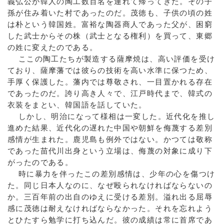
義弘公が韓人の陶工数百名を連れて帰ってきた。その子
孫が住み着いた村であったのだ。茂徳も、子供の頃の姓
は朴という韓国姓。富裕な陶器商人であった父が、困窮
した武士からその株（武士となる権利）を買って、東郷
の姓に変えたのである。
ここの陶工たちが製造する薩摩焼は、高い評価を受け
ており、薩摩藩では彼らの技術を高い水準に保つため、
手厚く保護した。藩内では尊敬され、一目置かれる存在
であったのだ。誇り高き人々で、江戸時代まで、韓式の
衣装をまとい、韓国語を話していた。
しかし、明治になって様相は一変した。近代化を推し
進めた結果、近代化の遅れた中国や朝鮮を侮蔑する差別
感情が生まれた。鹿児島も例外ではない。かつては敬称
であった苗代川出身という立場は、侮蔑の対象に成り下
がったのである。
時に暴力を伴ったこの差別感情は、少年の心を傷つけ
た。同じ日本人なのに、なぜ殴られなければならないの
か。三百年前の出自のゆえに受ける差別。溢れ出る屈辱
感に茂徳は耐えなければならなかった。それを忘れよう
とひたすら勉学に打ち込んだ。彼の成績は常に首席であ