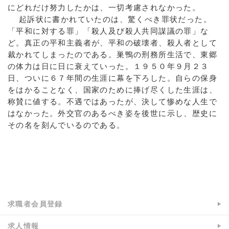
にどれだけ努力したかは、一切考慮されなかった。
起訴状に書かれていたのは、驚くべき罪状だった。
「平和に対する罪」「殺人及び殺人共同謀議の罪」な
ど。真正の平和主義者が、平和の破壊者、殺人者として
裁かれてしまったのである。巣鴨の刑務所生活で、東郷
の体力は日に日に衰えていった。１９５０年９月２３
日、ついに６７年間の生涯に幕を下ろした。自らの保身
をはかることなく、国家のために捧げ尽くした生涯は、
称賛に値する。不遇ではあったが、決して惨めな人生で
はなかった。外交官のあるべき姿を後世に示し、歴史に
その名を刻んでいるのである。
a:29744 t:4 y:11
求職者会員登録
求人情報