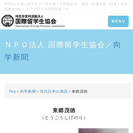
IFSAは外国人留学生のための様々な情報提供、就職・転職支援（日本人海外
経験者含む）までを行う非営利団体です。
Toggle
MENU
navigation
ＮＰＯ法人 国際留学生協会／
向
学新聞
Top
＞
向学新聞
＞
現代日本の源流
＞東郷茂徳
東郷茂徳
（とうごうしげのり）