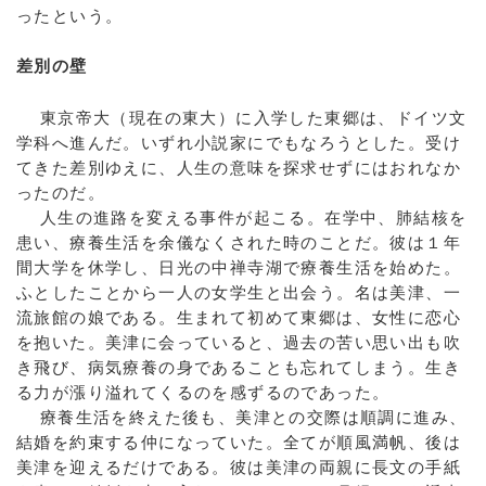
ったという。
差別の壁
東京帝大（現在の東大）に入学した東郷は、ドイツ文
学科へ進んだ。いずれ小説家にでもなろうとした。受け
てきた差別ゆえに、人生の意味を探求せずにはおれなか
ったのだ。
人生の進路を変える事件が起こる。在学中、肺結核を
患い、療養生活を余儀なくされた時のことだ。彼は１年
間大学を休学し、日光の中禅寺湖で療養生活を始めた。
ふとしたことから一人の女学生と出会う。名は美津、一
流旅館の娘である。生まれて初めて東郷は、女性に恋心
を抱いた。美津に会っていると、過去の苦い思い出も吹
き飛び、病気療養の身であることも忘れてしまう。生き
る力が漲り溢れてくるのを感ずるのであった。
療養生活を終えた後も、美津との交際は順調に進み、
結婚を約束する仲になっていた。全てが順風満帆、後は
美津を迎えるだけである。彼は美津の両親に長文の手紙