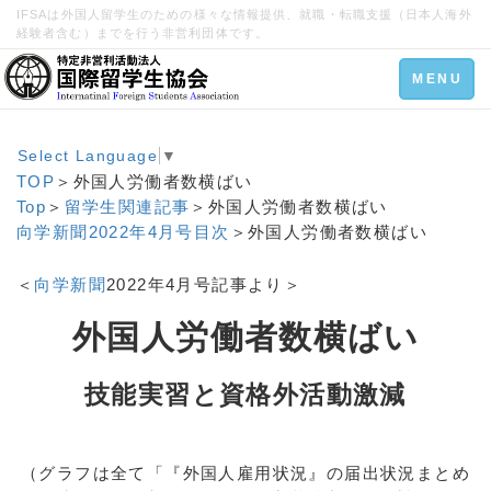
IFSAは外国人留学生のための様々な情報提供、就職・転職支援（日本人海外
経験者含む）までを行う非営利団体です。
Toggle
MENU
navigation
Select Language
▼
TOP
＞外国人労働者数横ばい
Top
＞
留学生関連記事
＞外国人労働者数横ばい
向学新聞2022年4月号目次
＞外国人労働者数横ばい
＜
向学新聞
2022年4月号記事より＞
外国人労働者数横ばい
技能実習と資格外活動激減
（グラフは全て「『外国人雇用状況』の届出状況まとめ