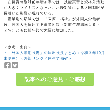
在留資格別対前年増加率では、技能実習と資格外活動
が大きくマイナスとなった。水際対策による入国制限が
長引いた影響が現れている。
産業別の増減では、「医療、福祉」が外国人労働者
数、外国人を雇用する事業所数（対前年増減率１９・
２％）ともに前年比で大幅に増加した。
＜参考・出典＞
・「外国人雇用状況」の届出状況まとめ（令和３年10月
末現在）＜外部リンク／厚生労働省＞
F
T
a
w
c
i
記事へのご意見・ご感想
e
t
b
t
o
e
a:6845 t:1 y:7
o
r
k
で
で
シ