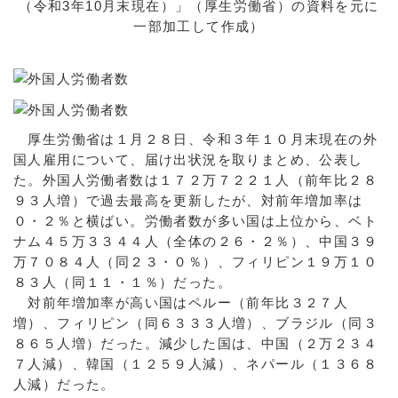
（令和3年10月末現在）」（厚生労働省）の資料を元に
一部加工して作成）
厚生労働省は１月２８日、令和３年１０月末現在の外
国人雇用について、届け出状況を取りまとめ、公表し
た。外国人労働者数は１７２万７２２１人（前年比２８
９３人増）で過去最高を更新したが、対前年増加率は
０・２％と横ばい。労働者数が多い国は上位から、ベト
ナム４５万３３４４人（全体の２６・２％）、中国３９
万７０８４人（同２３・０％）、フィリピン１９万１０
８３人（同１１・１％）だった。
対前年増加率が高い国はペルー（前年比３２７人
増）、フィリピン（同６３３３人増）、ブラジル（同３
８６５人増）だった。減少した国は、中国（２万２３４
７人減）、韓国（１２５９人減）、ネパール（１３６８
人減）だった。