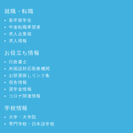
シ
ェ
就職・転職
ェ
ア
ア
新卒留学生
中途転職希望者
求人企業様
求人情報
お役立ち情報
行政書士
外国語対応医療機関
お部屋探しリンク集
宿舎情報
奨学金情報
コロナ関連情報
学校情報
大学・大学院
専門学校・日本語学校