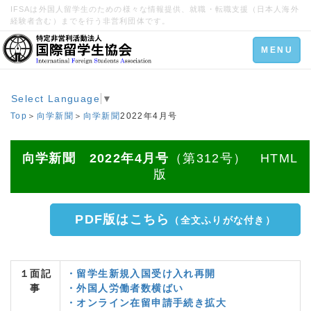
IFSAは外国人留学生のための様々な情報提供、就職・転職支援（日本人海外
経験者含む）までを行う非営利団体です。
Toggle
MENU
navigation
Select Language
▼
Top
＞
向学新聞
＞
向学新聞
2022年4月号
向学新聞 2022年4月号
（第312号） HTML
版
PDF版はこちら
（全文ふりがな付き）
１面記
・留学生新規入国受け入れ再開
事
・外国人労働者数横ばい
・オンライン在留申請手続き拡大