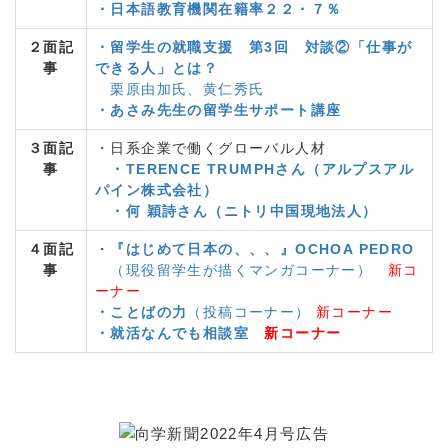
・日本語教育機関在籍率２２・７％
２面記
・留学生の就職支援 第3回 対談②「仕事が
事
できる人」とは？
栗原由加氏、黄仁秀氏
・あさみ先生の留学生サポート講座
３面記
・日系企業で働くグローバル人材
事
・TERENCE TRUMPHさん（アルプスアル
パイン株式会社）
・何 穎詩さん（ニトリ中国現地法人）
４面記
・
『はじめて日本の、、、』OCHOA PEDRO
事
（現役留学生が描くマンガコーナー）
新コ
ーナー
・ことばの力
（投稿コーナー）
新コーナー
・就活なんでも相談室
新コーナー