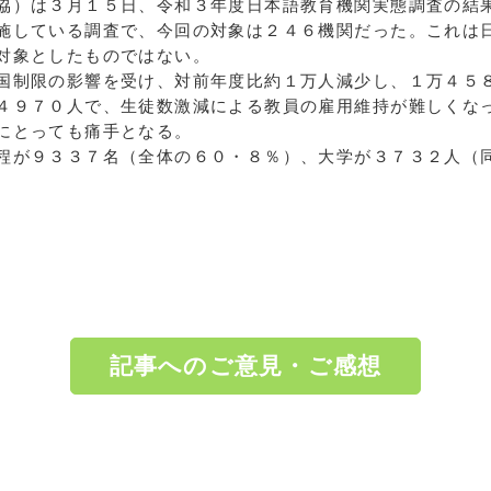
）は３月１５日、令和３年度日本語教育機関実態調査の結
施している調査で、今回の対象は２４６機関だった。これは
対象としたものではない。
制限の影響を受け、対前年度比約１万人減少し、１万４５
４９７０人で、生徒数激減による教員の雇用維持が難しくな
にとっても痛手となる。
が９３３７名（全体の６０・８％）、大学が３７３２人（
記事へのご意見・ご感想