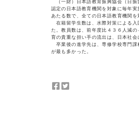
（一財）日本語教育振興協会（日振協
認定の日本語教育機関を対象に毎年実
あたる数で、全ての日本語教育機関を
在籍留学生数は、水際対策による入国
た。教員数は、前年度比４３６人減の
育の貴重な担い手の流出は、日本社会
卒業後の進学先は、専修学校専門課程
が最も多かった。
Facebook
Twitter
で
で
シ
シ
ェ
ェ
ア
ア
a:6175 t:5 y:4