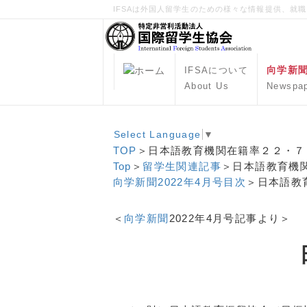
IFSAは外国人留学生のための様々な情報提供、就
向学新
IFSAについて
About Us
Newspa
Select Language
▼
TOP
＞日本語教育機関在籍率２２・７
Top
＞
留学生関連記事
＞日本語教育機
向学新聞2022年4月号目次
＞日本語教
＜
向学新聞
2022年4月号記事より＞