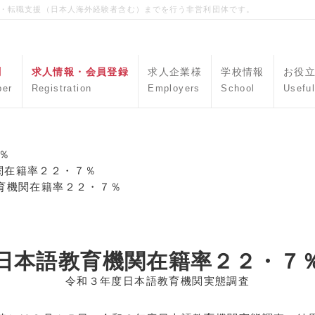
職・転職支援（日本人海外経験者含む）までを行う非営利団体です。
聞
求人情報・会員登録
求人企業様
学校情報
お役
per
Registration
Employers
School
Useful
％
関在籍率２２・７％
育機関在籍率２２・７％
日本語教育機関在籍率２２・７
令和３年度日本語教育機関実態調査