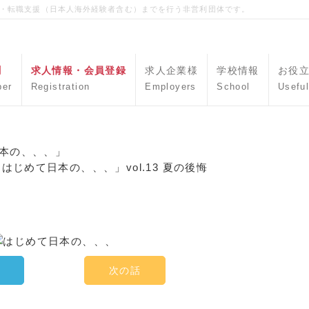
職・転職支援（日本人海外経験者含む）までを行う非営利団体です。
聞
求人情報・会員登録
求人企業様
学校情報
お役
per
Registration
Employers
School
Useful
本の、、、」
はじめて日本の、、、」vol.13 夏の後悔
次の話