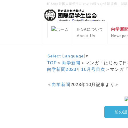
IFSAは外国人留学生のための様々な情報提供、就
向学新
IFSAについて
About Us
Newspa
Select Language
▼
TOP
＞
向学新聞
＞マンガ「はじめて日
向学新聞2023年10月号目次
＞マンガ「
＜
向学新聞
2023年10月記事より＞
前の話