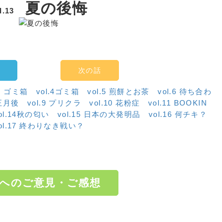
夏の後悔
ol.13
次の話
3箸 ゴミ箱
vol.4ゴミ箱
vol.5 煎餅とお茶
vol.6 待ち合わ
お正月後
vol.9 プリクラ
vol.10 花粉症
vol.11 BOOKIN
ol.14秋の匂い
vol.15 日本の大発明品
vol.16 何チキ？
ol.17 終わりなき戦い？
へのご意見・ご感想