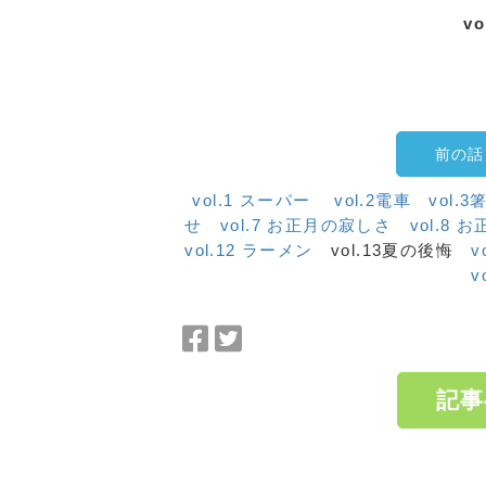
v
前の話
vol.1 スーパー
vol.2電車
vol.
せ
vol.7 お正月の寂しさ
vol.8 
vol.12 ラーメン
vol.13夏の後悔
v
v
Facebook
Twitter
で
で
シ
シ
記事
ェ
ェ
ア
ア
a:1752 t:1 y:2