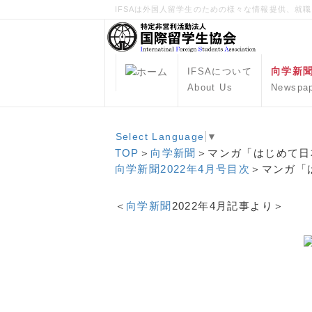
IFSAは外国人留学生のための様々な情報提供、就
向学新
IFSAについて
About Us
Newspa
Select Language
▼
TOP
＞
向学新聞
＞マンガ「はじめて日
向学新聞2022年4月号目次
＞マンガ「は
＜
向学新聞
2022年4月記事より＞