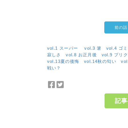
前の話
vol.1 スーパー
vol.3 箸
vol.4 ゴ
寂しさ
vol.8 お正月後
vol.9 プリ
vol.13夏の後悔
vol.14秋の匂い
vo
戦い？
Facebook
Twitter
で
で
シ
シ
記事
ェ
ェ
ア
ア
a:2190 t:1 y:0