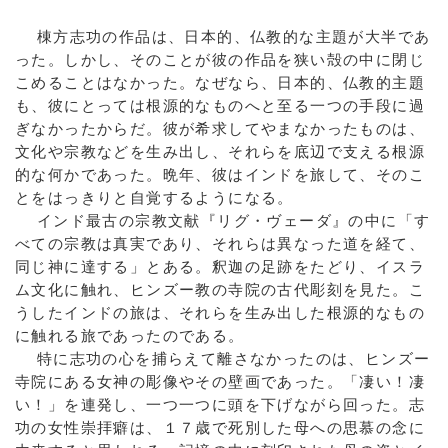
棟方志功の作品は、日本的、仏教的な主題が大半であ
った。しかし、そのことが彼の作品を狭い殻の中に閉じ
こめることはなかった。なぜなら、日本的、仏教的主題
も、彼にとっては根源的なものへと至る一つの手段に過
ぎなかったからだ。彼が希求してやまなかったものは、
文化や宗教などを生み出し、それらを底辺で支える根源
的な何かであった。晩年、彼はインドを旅して、そのこ
とをはっきりと自覚するようになる。
インド最古の宗教文献『リグ・ヴェーダ』の中に「す
べての宗教は真実であり、それらは異なった道を経て、
同じ神に達する」とある。釈迦の足跡をたどり、イスラ
ム文化に触れ、ヒンズー教の寺院の古代彫刻を見た。こ
うしたインドの旅は、それらを生み出した根源的なもの
に触れる旅であったのである。
特に志功の心を捕らえて離さなかったのは、ヒンズー
寺院にある女神の彫像やその壁画であった。「凄い！凄
い！」を連発し、一つ一つに頭を下げながら回った。志
功の女性崇拝癖は、１７歳で死別した母への思慕の念に