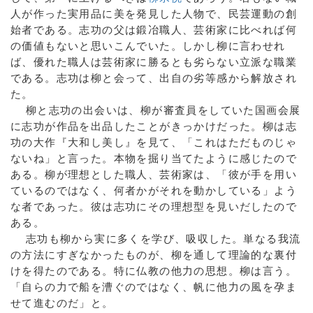
人が作った実用品に美を発見した人物で、民芸運動の創
始者である。志功の父は鍛冶職人、芸術家に比べれば何
の価値もないと思いこんでいた。しかし柳に言わせれ
ば、優れた職人は芸術家に勝るとも劣らない立派な職業
である。志功は柳と会って、出自の劣等感から解放され
た。
柳と志功の出会いは、柳が審査員をしていた国画会展
に志功が作品を出品したことがきっかけだった。柳は志
功の大作『大和し美し』を見て、「これはただものじゃ
ないね」と言った。本物を掘り当てたように感じたので
ある。柳が理想とした職人、芸術家は、「彼が手を用い
ているのではなく、何者かがそれを動かしている」よう
な者であった。彼は志功にその理想型を見いだしたので
ある。
志功も柳から実に多くを学び、吸収した。単なる我流
の方法にすぎなかったものが、柳を通して理論的な裏付
けを得たのである。特に仏教の他力の思想。柳は言う。
「自らの力で船を漕ぐのではなく、帆に他力の風を孕ま
せて進むのだ」と。