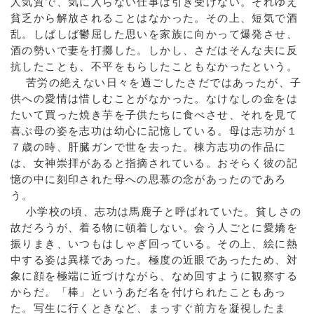
人気質で、気に入らない仕事は引き受けない。それゆえ
貧乏から解放されることはなかった。その上、短気で酒
乱。しばしば鬱屈した思いを家族に向かって爆発させ、
酒の勢いで妻を打擲した。しかし、さだはそんな夫に反
抗したことも、不平をもらしたこともなかったという。
苦労の絶えない日々を過ごしたさだではあったが、子
供への愛情は惜しむことがなかった。なけなしの金をは
たいて買った焼き芋を子供たちに食べさせ、それを見て
喜ぶ母の姿を志功は幼心に記憶している。母は志功が１
７歳の時、肝臓ガンで世を去った。棟方志功の作品に
は、女神崇拝があると指摘されている。おそらく彼の記
憶の中に刻印された母への思慕の念があったのであろ
う。
小学校の頃、志功は馬鹿子と呼ばれていた。貧しさの
故だろうが、着る物に頓着しない。会う人ごとに愛嬌を
振りまき、いつもはしゃぎ回っている。その上、絵に熱
中する姿は異様であった。極度の近眼であったため、対
象に顔を極端に近づけながら、なめ回すように観察する
からだ。「棒」というあだ名を付けられたこともあっ
た。写生に行くときなど、まっすぐ前方を凝視したま