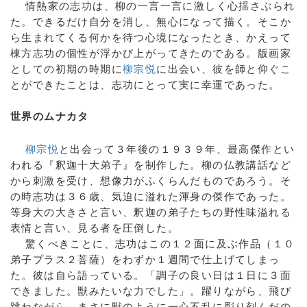
情熱家の志功は、柳の一言一言に激しく心揺さぶられ
た。できるだけ自分を消し、無心になって描く。そこか
ら生まれてくる何かを待つ心境になったとき、かえって
棟方志功の個性が浮かび上がってきたのである。版画家
としての初期の時期に
柳宗悦
に出会い、彼を師と仰ぐこ
とができたことは、志功にとって実に幸運であった。
世界のムナカタ
柳宗悦
と出会って３年後の１９３９年、最高傑作とい
われる『釈迦十大弟子』を制作した。柳の仏教講話など
から刺激を受け、想像力がふくらんだものであろう。そ
の時志功は３６歳、気迫に溢れた渾身の傑作であった。
等身大の大きさと言い、釈迦の弟子たちの野性味溢れる
表情と言い、見る者を圧倒した。
驚くべきことに、志功はこの１２面に及ぶ作品（１０
弟子プラス２菩薩）をわずか１週間で仕上げてしまっ
た。彼は自ら語っている。「調子の良い日は１日に３面
できました。獣みたいな力でした」。躍りながら、飛び
跳ねながら、まさに獣のように一心不乱に彫り刻んだの