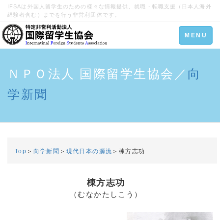
IFSAは外国人留学生のための様々な情報提供、就職・転職支援（日本人海外
経験者含む）までを行う非営利団体です。
Toggle
MENU
navigation
ＮＰＯ法人 国際留学生協会／
向
学新聞
Top
＞
向学新聞
＞
現代日本の源流
＞棟方志功
棟方志功
（むなかたしこう）