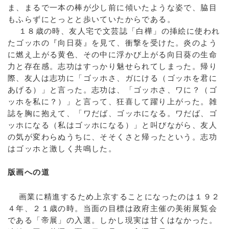
ま、まるで一本の棒が少し前に傾いたような姿で、脇目
もふらずにとっとと歩いていたからである。
１８歳の時、友人宅で文芸誌「白樺」の挿絵に使われ
たゴッホの『向日葵』を見て、衝撃を受けた。炎のよう
に燃え上がる黄色、その中に浮かび上がる向日葵の生命
力と存在感。志功はすっかり魅せられてしまった。帰り
際、友人は志功に「ゴッホさ、ガにける（ゴッホを君に
あげる）」と言った。志功は、「ゴッホさ、ワに？（ゴ
ッホを私に？）」と言って、狂喜して躍り上がった。雑
誌を胸に抱えて、「ワだば、ゴッホになる。ワだば、ゴ
ッホになる（私はゴッホになる）」と叫びながら、友人
の気が変わらぬうちに、そそくさと帰ったという。志功
はゴッホと激しく共鳴した。
版画への道
画業に精進するため上京することになったのは１９２
４年、２１歳の時。当面の目標は政府主催の美術展覧会
である「帝展」の入選。しかし現実は甘くはなかった。