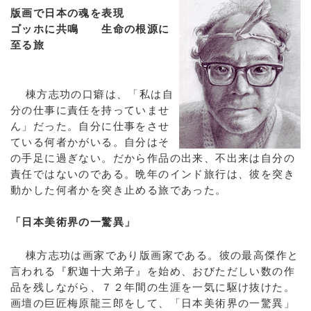
版画で日本の魂を表現
ゴッホに共鳴 生命の根源に
至る旅
棟方志功の口癖は、「私は自
分の仕事に責任を持っていませ
ん」だった。自分に仕事をさせ
ている何者かがいる。自分はそ
の手足に過ぎない。だから作品の出来、不出来は自分の
責任ではないのである。晩年のインド旅行は、彼を突き
動かした何者かを突き止める旅であった。
「日本美術界の一驚異」
棟方志功は画家であり版画家である。彼の最高傑作と
言われる『釈迦十大弟子』を始め、おびただしい数の作
品を残しながら、７２年間の生涯を一気に駆け抜けた。
画壇の巨匠梅原龍三郎をして、「日本美術界の一驚異」