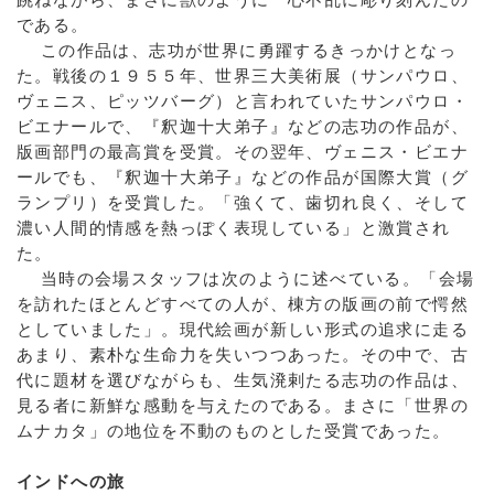
である。
この作品は、志功が世界に勇躍するきっかけとなっ
た。戦後の１９５５年、世界三大美術展（サンパウロ、
ヴェニス、ピッツバーグ）と言われていたサンパウロ・
ビエナールで、『釈迦十大弟子』などの志功の作品が、
版画部門の最高賞を受賞。その翌年、ヴェニス・ビエナ
ールでも、『釈迦十大弟子』などの作品が国際大賞（グ
ランプリ）を受賞した。「強くて、歯切れ良く、そして
濃い人間的情感を熱っぽく表現している」と激賞され
た。
当時の会場スタッフは次のように述べている。「会場
を訪れたほとんどすべての人が、棟方の版画の前で愕然
としていました」。現代絵画が新しい形式の追求に走る
あまり、素朴な生命力を失いつつあった。その中で、古
代に題材を選びながらも、生気溌剌たる志功の作品は、
見る者に新鮮な感動を与えたのである。まさに「世界の
ムナカタ」の地位を不動のものとした受賞であった。
インドへの旅