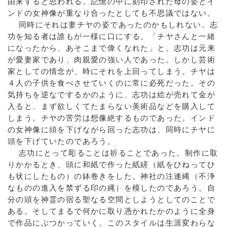
由来すると思われる。記憶の中に刻印された母の姿とイ
ンドの女神像が重なり合ったとしても不思議ではない。
同時にそれは妻チヤの姿であったのかもしれない。志
功を知る者は誰もが一様に口にする。「チヤさんと一緒
になったから、あそこまで偉くなれた」と。志功は元来
が愛妻家であり、肉親愛の強い人であった。しかし芸術
家としての情念が、時にそれを上回ってしまう。チヤは
４人の子供を食べさせていくのに常に必死だった。その
気持ちを逆なでするかのように、志功は絵が売れて金が
入ると、まず欲しくてたまらない美術品などを購入して
しまう。チヤの苦労は想像絶するものであった。インド
の女神像に頭を下げながら回った志功は、同時にチヤに
頭を下げていたのであろう。
志功にとって彫ることは祈ることであった。制作に取
りかかるとき、頭に和紙で作った紙縒（紙をひねってひ
も状にしたもの）の鉢巻きをした。神社の注連縄（不浄
なものの進入を禁ずる印の縄）を模したのであろう。自
分の頭を神霊の宿る聖なる空間としようとしてのことで
ある。そしてまるで何かに取り憑かれたかのように全身
で作品にぶつかっていく。このスタイルは生涯変わらな