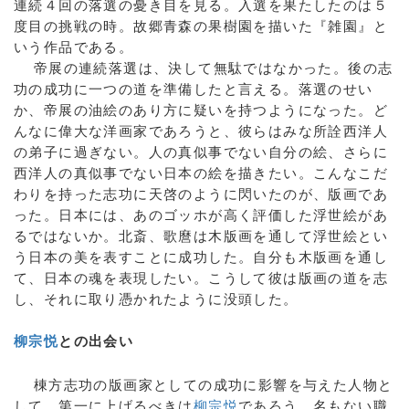
連続４回の落選の憂き目を見る。入選を果たしたのは５
度目の挑戦の時。故郷青森の果樹園を描いた『雑園』と
いう作品である。
帝展の連続落選は、決して無駄ではなかった。後の志
功の成功に一つの道を準備したと言える。落選のせい
か、帝展の油絵のあり方に疑いを持つようになった。ど
んなに偉大な洋画家であろうと、彼らはみな所詮西洋人
の弟子に過ぎない。人の真似事でない自分の絵、さらに
西洋人の真似事でない日本の絵を描きたい。こんなこだ
わりを持った志功に天啓のように閃いたのが、版画であ
った。日本には、あのゴッホが高く評価した浮世絵があ
るではないか。北斎、歌麿は木版画を通して浮世絵とい
う日本の美を表すことに成功した。自分も木版画を通し
て、日本の魂を表現したい。こうして彼は版画の道を志
し、それに取り憑かれたように没頭した。
柳宗悦
との出会い
棟方志功の版画家としての成功に影響を与えた人物と
して、第一に上げるべきは
柳宗悦
であろう。名もない職