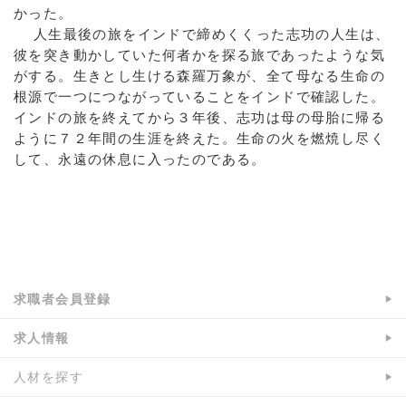
かった。
人生最後の旅をインドで締めくくった志功の人生は、
彼を突き動かしていた何者かを探る旅であったような気
がする。生きとし生ける森羅万象が、全て母なる生命の
根源で一つにつながっていることをインドで確認した。
インドの旅を終えてから３年後、志功は母の母胎に帰る
ように７２年間の生涯を終えた。生命の火を燃焼し尽く
して、永遠の休息に入ったのである。
a:21129 t:1 y:4
求職者会員登録
求人情報
人材を探す