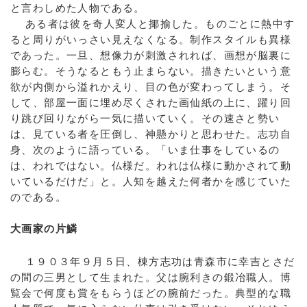
と言わしめた人物である。
ある者は彼を奇人変人と揶揄した。ものごとに熱中す
ると周りがいっさい見えなくなる。制作スタイルも異様
であった。一旦、想像力が刺激されれば、画想が脳裏に
膨らむ。そうなるともう止まらない。描きたいという意
欲が内側から溢れかえり、目の色が変わってしまう。そ
して、部屋一面に埋め尽くされた画仙紙の上に、躍り回
り跳び回りながら一気に描いていく。その速さと勢い
は、見ている者を圧倒し、神懸かりと思わせた。志功自
身、次のように語っている。「いま仕事をしているの
は、われではない。仏様だ。われは仏様に動かされて動
いているだけだ」と。人知を越えた何者かを感じていた
のである。
大画家の片鱗
１９０３年９月５日、棟方志功は青森市に幸吉とさだ
の間の三男として生まれた。父は腕利きの鍛冶職人。博
覧会で何度も賞をもらうほどの腕前だった。典型的な職