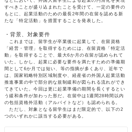
などにおいて、外国人留学生による起業の円滑化を実現
すべきことが盛り込まれたことを受けて、一定の要件の
もとに、起業活動のための最長2年間の在留を認める新
たな「特定活動」を措置することを発表した。
・背景、対象要件
これまでは、留学生が卒業後に起業して、在留資格
「経営・管理」を取得するためには、在留資格「特定活
動」を取得することで、最大6か月の在留が認められて
いた。しかし、起業に必要な要件を満たすための準備期
間として6か月では短い、等の指摘が多くあり、近年で
は、国家戦略特別区域制度や、経産省の外国人起業活動
推進事業の中で部分的な規制緩和が図られる流れができ
てきていた。今回は更に起業準備の期間を長くするとい
う緩和条件が加わった形だ。在留中は1週間28時間以内
の包括資格外活動（アルバイトなど）も認められる。
ただし、対象となる留学生はまだ限定的で、以下の2
つのいずれかに該当する必要がある。