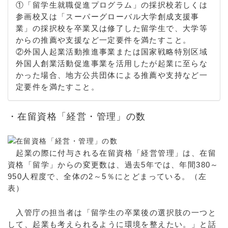
①「留学生就職促進プログラム」の採択校若しくは
参画校又は「スーパーグローバル大学創成支援事
業」の採択校を卒業又は修了した留学生で、大学等
からの推薦や支援など一定要件を満たすこと。
②外国人起業活動推進事業または国家戦略特別区域
外国人創業活動促進事業を活用したが起業に至らな
かった場合、地方公共団体による推薦や支持など一
定要件を満たすこと。
・在留資格「経営・管理」の数
起業の際に付与される在留資格「経営管理」は、在留
資格「留学」からの変更数は、過去5年では、年間380～
950人程度で、全体の2～5％にとどまっている。（左
表）
入管庁の担当者は「留学生の卒業後の選択肢の一つと
して、起業も考えられるように環境を整えたい。」と話