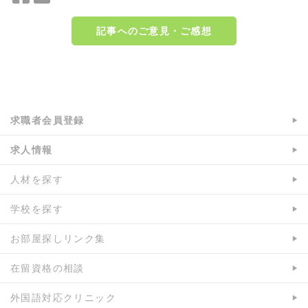
a
w
c
i
記事へのご意見・ご感想
e
t
b
t
o
e
a:8868 t:2 y:1
o
r
k
で
で
シ
求職者会員登録
シ
ェ
求人情報
ェ
ア
ア
人材を探す
学校を探す
お部屋探しリンク集
在留資格の相談
外国語対応クリニック