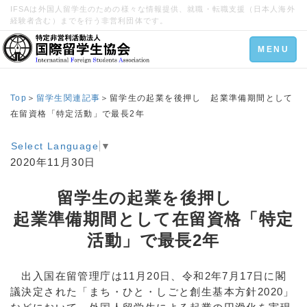
IFSAは外国人留学生のための様々な情報提供、就職・転職支援（日本人海外
経験者含む）までを行う非営利団体です。
Toggle
MENU
navigation
Top
＞
留学生関連記事
＞留学生の起業を後押し 起業準備期間として
在留資格「特定活動」で最長2年
Select Language
▼
2020年11月30日
留学生の起業を後押し
起業準備期間として在留資格「特定
活動」で最長2年
出入国在留管理庁は11月20日、令和2年7月17日に閣
議決定された「まち・ひと・しごと創生基本方針2020」