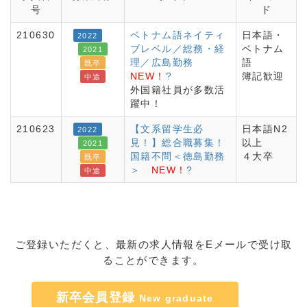
号
ド
210630
ベトナム語ネイティ
日本語・
2022
ブレベル／総務・経
ベトナム
2021
理／広島勤務
語
既卒
NEW！
?
簿記歓迎
中途
外国籍社員が多数活
躍中！
210623
【文系留学生必
日本語N2
2022
見！】総合職募集！
以上
2021
国籍不問＜徳島勤務
４大卒
既卒
＞
NEW！
?
中途
ご登録いただくと、最新の求人情報をEメールで受け取
ることができます。
新卒会員登録
New graduate