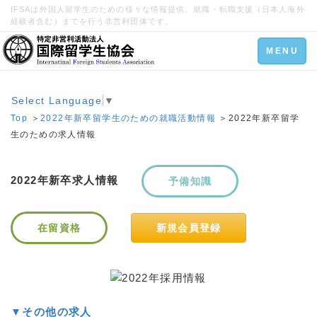
IFSAは外国人留学生のための様々な情報提供、就職・転職支援（日本人海外
経験者含む）までを行う非営利団体です。
Toggle
MENU
navigation
Select Language
▼
Top
＞
2022年新卒留学生のための就職活動情報
＞2022年新卒留学
生のための求人情報
2022年新卒求人情報
予備知識
在留資格
新規会員登録
▼その他の求人