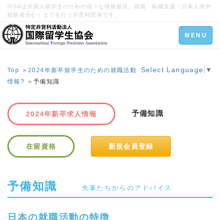
IFSAは外国人留学生のための様々な情報提供、就職・転職支援（日本人海外
経験者含む）までを行う非営利団体です。
Toggle
MENU
navigation
Select Language
▼
Top
＞
2024年新卒留学生のための就職活動
情報?
＞予備知識
予備知識
2024年新卒求人情報
在留資格
新規会員登録
予備知識
先輩たちからのアドバイス
日本の就職活動の特徴