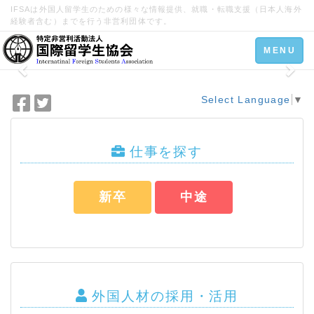
IFSAは外国人留学生のための様々な情報提供、就職・転職支援（日本人海外
経験者含む）までを行う非営利団体です。
Toggle
MENU
navigation
Select Language
▼
F
T
a
w
c
i
e
t
仕事を探す
b
t
o
e
新卒
中途
o
r
k
で
で
シ
シ
ェ
ェ
ア
ア
外国人材の採用・活用