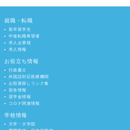
認知に課題
o
e
向学新聞
2025年4月号
在留外国人数過去
ニュース
o
r
最高 外国人留学生４０万人超
k
で
就職・転職
向学新聞
2025年4月号
外国人支援の担い
ニュース
で
シ
手 外国人支援コーディネーター
新卒留学生
シ
ェ
向学新聞
2025年4月号
外国人労働者増
ニュース
中途転職希望者
ェ
ア
加 留学生４人に３人がアルバイト
求人企業様
ア
向学新聞
2025年4月号
文部科学省 日本
ニュース
求人情報
語教育大会
お役立ち情報
向学新聞
2025年4月号
不法残留者７万４
ニュース
０００人 制度整備と適正な在留管理
行政書士
向学新聞
2025年4月号
入管庁主催イベン
ニュース
外国語対応医療機関
ト 家族連れが多数参加
お部屋探しリンク集
向学新聞
2025年1月号
外国人留学生数、
ニュース
宿舎情報
国内就職者数過去最高
奨学金情報
向学新聞
2025年1月号
認定日本語教育機
ニュース
コロナ関連情報
関 日本語教員試験スタート
学校情報
向学新聞
2025年1月号
スポーツで国際交
ニュース
流 １６カ国の外国人が参加
大学・大学院
向学新聞
2025年1月号
ＪＰ-ＭＩＲＡＩシ
ニュース