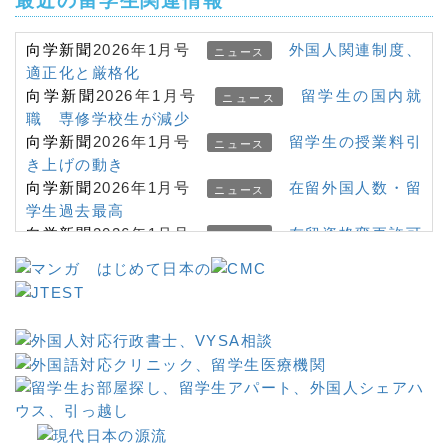
最近の留学生関連情報
向学新聞
2026年1月号
外国人関連制度、
ニュース
適正化と厳格化
向学新聞
2026年1月号
留学生の国内就
ニュース
職 専修学校生が減少
向学新聞
2026年1月号
留学生の授業料引
ニュース
き上げの動き
向学新聞
2026年1月号
在留外国人数・留
ニュース
学生過去最高
向学新聞
2026年1月号
在留資格変更許可
ニュース
申請 書類省略対象拡大
向学新聞
2026年1月号
在留カード・マイ
ニュース
＿＿＿
ナンバーカード一体化
向学新聞
2026年1月号
＜在留資格＞「経
ニュース
営・管理」厳格化、起業家の声
&
向学新聞
2025年10月号
＜専門家に聞
インタビュー
く＞外国人の受入れ 日本の現在地
向学新聞
2025年10月号
海外の日本語学
ニュース
習者４００万人超