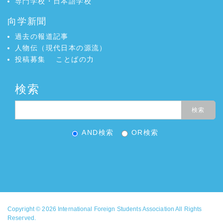
専門学校・日本語学校
ンポジウム
向学新聞
2024年10月号
高度外国人材の
向学新聞
ニュース
活躍促進
過去の報道記事
向学新聞
2024年10月号
外国人の子供の
ニュース
人物伝（現代日本の源流）
就学 実態は把握や支援に課題
投稿募集
ことばの力
向学新聞
2024年10月号
中小企業６３％
ニュース
「人手が不足している」
検索
向学新聞
2024年10月号
日本の労働移民
ニュース
政策 新たな段階に 労働移民政策レビュー
向学新聞
2024年10月号
外国人労働者
ニュース
２０４０年に９７万人不足
AND検索
OR検索
向学新聞
2024年7月号
留学生の国内就職
ニュース
率53％
向学新聞
2024年7月号
育成就労制度創設
ニュース
向学新聞
2024年7月号
日中韓教育大臣会
ニュース
合
向学新聞
2024年7月号
外国人との共生に
ニュース
関する意識調査
Copyright © 2026
International Foreign Students Association
All Rights
向学新聞
2024年7月号
外国人労働者の労
ニュース
Reserved.