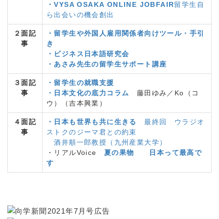
・VYSA OSAKA ONLINE JOBFAIR
留学生自
ら出会いの機会創出
２面記
・留学生や外国人雇用関係者向けツール・手引
事
き
・ビジネス日本語研究会
・あさみ先生の留学生サポート講座
３面記
・留学生の就職支援
事
・日本文化の底力コラム
藤田ゆみ／Ko（コ
ウ）（吉本興業）
４面記
・日本も世界も共に生きる
最終回 ウラジオ
事
ストクのジーマ君との約束
酒井順一郎教授（九州産業大学）
・リアルVoice
夏の果物
日本って最高で
す