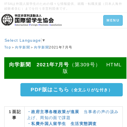
IFSAは外国人留学生のための様々な情報提供、就職・転職支援（日本人海外
経験者含む）までを行う非営利団体です。
Toggle
MENU
navigation
Select Language
▼
Top
＞
向学新聞
＞
向学新聞
2021年7月号
向学新聞 2021年7月号
（第309号） HTML
版
PDF版はこちら
（全文ふりがな付き）
１面記
・政府主導各種政策が進展
当事者の声の汲み
事
上げ、周知の面で課題
・私費外国人留学生 生活実態調査