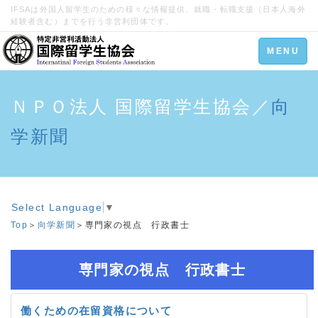
IFSAは外国人留学生のための様々な情報提供、就職・転職支援（日本人海外
経験者含む）までを行う非営利団体です。
Toggle
MENU
navigation
ＮＰＯ法人 国際留学生協会／
向
学新聞
Select Language
▼
Top
＞
向学新聞
＞専門家の視点 行政書士
専門家の視点 行政書士
働くための在留資格について